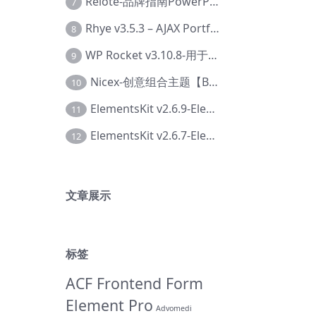
Relote-品牌指南PowerPoint模板【Dc-0076】
7
Rhye v3.5.3 – AJAX Portfolio WordPress 主题【Bi-0049】
8
WP Rocket v3.10.8-用于wordpress速度优化的缓存加速插件【Cd-0019】
9
Nicex-创意组合主题【Be-0092】
10
ElementsKit v2.6.9-Elementor插件【Ab-0161】
11
ElementsKit v2.6.7-Elementor插件【Ab-0162】
12
文章展示
标签
ACF Frontend Form
Element Pro
Advomedi