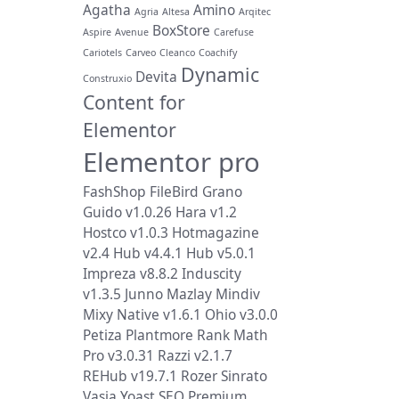
Agatha
Amino
Agria
Altesa
Arqitec
BoxStore
Aspire
Avenue
Carefuse
Cariotels
Carveo
Cleanco
Coachify
Dynamic
Devita
Construxio
Content for
Elementor
Elementor pro
FashShop
FileBird
Grano
Guido v1.0.26
Hara v1.2
Hostco v1.0.3
Hotmagazine
v2.4
Hub v4.4.1
Hub v5.0.1
Impreza v8.8.2
Induscity
v1.3.5
Junno
Mazlay
Mindiv
Mixy
Native v1.6.1
Ohio v3.0.0
Petiza
Plantmore
Rank Math
Pro v3.0.31
Razzi v2.1.7
REHub v19.7.1
Rozer
Sinrato
Vasia
Yoast SEO Premium