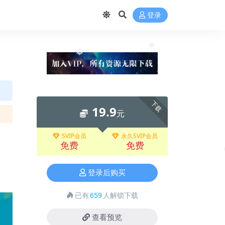
登录
❅
❅
下载
19.9
元
SVIP会员
永久SVIP会员
免费
免费
❅
登录后购买
已有
659
人解锁下载
查看预览