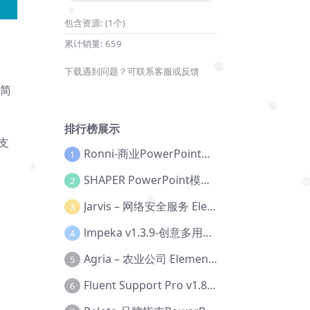
包含资源:
(1个)
累计销量:
659
❅
下载遇到问题？可联系客服或反馈
、简
❅
排行榜展示
全支
❅
Ronni-商业PowerPoint模板【Dc-0077】
1
SHAPER PowerPoint模板【Dc-0184】
2
❅
Jarvis – 网络安全服务 Elementor 模板套件【Aa-0035】
❅
3
❅
lmpeka v1.3.9-创意多用途 WordPress 主题【Be-0064】
4
Agria – 农业公司 Elementor Pro 模板套件【Aa-0003】
5
Fluent Support Pro v1.8.1 – WordPress 支持票务系统【Cc-0041】
6