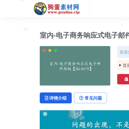
❅
室内-电子商务响应式电子邮件模
❅
❅
❅
资源
普
详情介绍
常见问题
❅