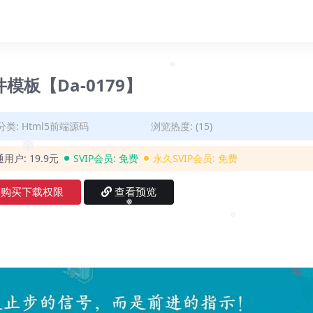
板【Da-0179】
❅
分类:
Html5前端源码
浏览热度: (15)
通用户:
19.9元
SVIP会员:
免费
永久SVIP会员:
免费
❅
购买下载权限
查看预览
❅
❅