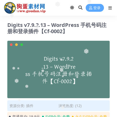
❅
登录
❅
❅
❅
Digits v7.9.2.13 – WordPress 手机号码注
❅
❅
册和登录插件【Cf-0002】
❅
❅
❅
❅
❅
❅
❅
❅
❅
❅
❅
资源分类:
插件
浏览热度: (12)
❅
普通用户:
19.9元
SVIP会员:
免费
永久SVIP会员:
免费