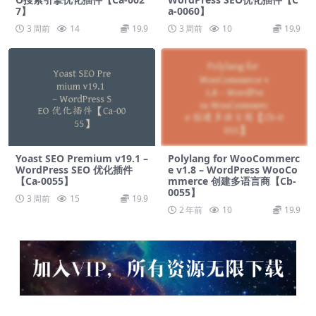
7】
a-0060】
3 周前
14
19.9
3 周前
10
19.9
Yoast SEO Premium v​​19.1 –
Polylang for WooCommerc
WordPress SEO 优化插件
e v1.8 – WordPress WooCo
【Ca-0055】
mmerce 创建多语言商【Cb-
0055】
3 周前
15
19.9
2 年前
10
19.9