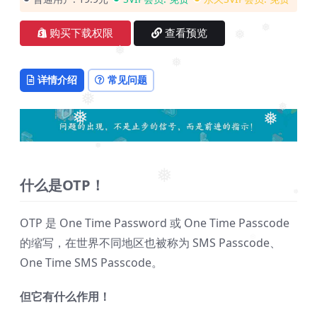
❅
购买下载权限
查看预览
❅
❅
❅
详情介绍
常见问题
❅
❅
❅
❅
❅
❅
什么是OTP！
❅
OTP 是 One Time Password 或 One Time Passcode
❅
的缩写，在世界不同地区也被称为 SMS Passcode、
One Time SMS Passcode。
但它有什么作用！