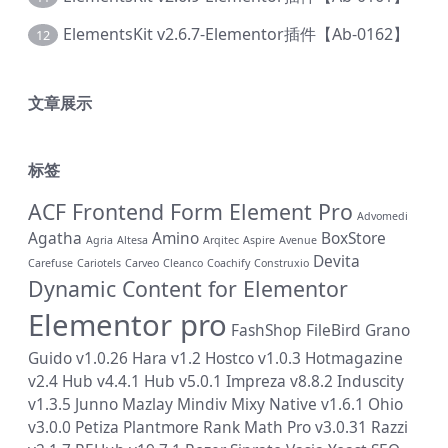
ElementsKit v2.6.7-Elementor插件【Ab-0162】
12
文章展示
标签
ACF Frontend Form Element Pro
Advomedi
Agatha
Amino
BoxStore
Agria
Altesa
Arqitec
Aspire
Avenue
Devita
Carefuse
Cariotels
Carveo
Cleanco
Coachify
Construxio
Dynamic Content for Elementor
Elementor pro
FashShop
FileBird
Grano
Guido v1.0.26
Hara v1.2
Hostco v1.0.3
Hotmagazine
v2.4
Hub v4.4.1
Hub v5.0.1
Impreza v8.8.2
Induscity
v1.3.5
Junno
Mazlay
Mindiv
Mixy
Native v1.6.1
Ohio
v3.0.0
Petiza
Plantmore
Rank Math Pro v3.0.31
Razzi