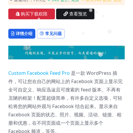
❅
❅
购买下载权限
查看预览
❅
❅
❅
❅
详情介绍
常见问题
❅
❅
❅
❅
Custom Facebook Feed Pro
是一款 WordPress 插
件，可让您在自己的网站上的 Facebook 页面上显示完
❅
全可自定义、响应迅速且可搜索的 feed 版本。不再有
❅
❅
丑陋的框架！配置超级简单，有许多自定义选项，可轻
松将您的网站外观与 Facebook 结合起来。显示来自
Facebook 页面的状态、照片、视频、活动、链接、相
册和优惠，在不同页面或一个页面上显示多个
Facebook 频道，等等。