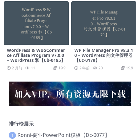
WordPress & WooCommer
WP File Manager Pro v8.3.1
ce Affiliate Program v7.0.0
0 – WordPress 的文件管理器
– WordPress 和【Cb-0185】
【Cc-0179】
2 月前
11
19.9
2 年前
20
19.9
排行榜展示
Ronni-商业PowerPoint模板【Dc-0077】
1