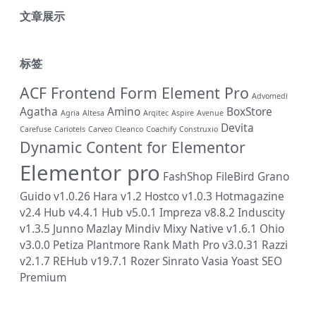
文章展示
标签
ACF Frontend Form Element Pro
Advomedi
Agatha
Amino
BoxStore
Agria
Altesa
Arqitec
Aspire
Avenue
Devita
Carefuse
Cariotels
Carveo
Cleanco
Coachify
Construxio
Dynamic Content for Elementor
Elementor pro
FashShop
FileBird
Grano
Guido v1.0.26
Hara v1.2
Hostco v1.0.3
Hotmagazine
v2.4
Hub v4.4.1
Hub v5.0.1
Impreza v8.8.2
Induscity
v1.3.5
Junno
Mazlay
Mindiv
Mixy
Native v1.6.1
Ohio
v3.0.0
Petiza
Plantmore
Rank Math Pro v3.0.31
Razzi
v2.1.7
REHub v19.7.1
Rozer
Sinrato
Vasia
Yoast SEO
Premium