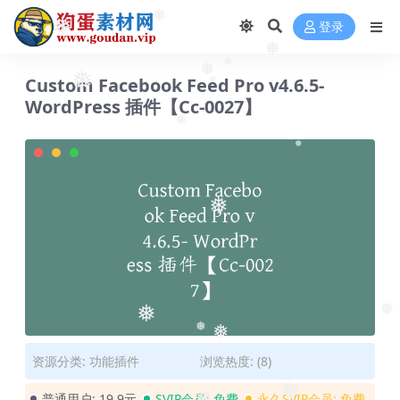
❅
❅
登录
❅
❅
❅
❅
Custom Facebook Feed Pro v4.6.5-
❅
WordPress 插件【Cc-0027】
❅
❅
❅
❅
❅
❅
❅
资源分类:
功能插件
浏览热度: (8)
普通用户:
19.9元
SVIP会员:
免费
永久SVIP会员:
免费