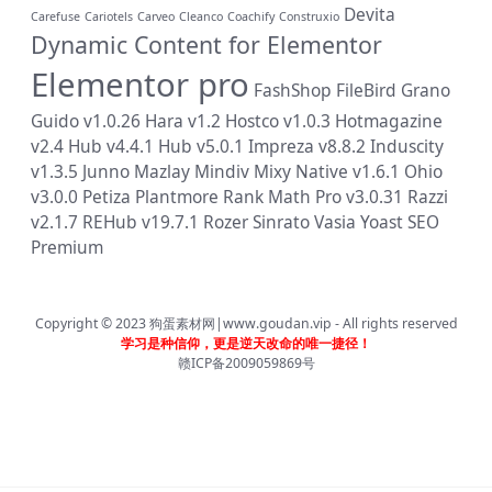
Devita
Carefuse
Cariotels
Carveo
Cleanco
Coachify
Construxio
Dynamic Content for Elementor
Elementor pro
FashShop
FileBird
Grano
Guido v1.0.26
Hara v1.2
Hostco v1.0.3
Hotmagazine
v2.4
Hub v4.4.1
Hub v5.0.1
Impreza v8.8.2
Induscity
v1.3.5
Junno
Mazlay
Mindiv
Mixy
Native v1.6.1
Ohio
v3.0.0
Petiza
Plantmore
Rank Math Pro v3.0.31
Razzi
v2.1.7
REHub v19.7.1
Rozer
Sinrato
Vasia
Yoast SEO
Premium
Copyright © 2023
狗蛋素材网|www.goudan.vip
- All rights reserved
学习是种信仰，更是逆天改命的唯一捷径！
赣ICP备2009059869号