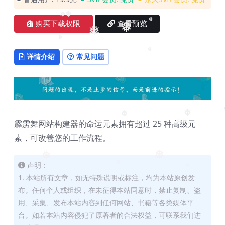
❅
❅
❅
购买下载权限
查看预览
❅
❅
❅
❅
详情介绍
常见问题
❅
❅
❅
霹雳舞网站构建器的命运元素拥有超过 25 种高级元
❅
素，可改善您的工作流程。
❅
❅
声明：
❅
❅
1. 本站所有文章，如无特殊说明或标注，均为本站原创发
❅
布。任何个人或组织，在未征得本站同意时，禁止复制、盗
用、采集、发布本站内容到任何网站、书籍等各类媒体平
台。如若本站内容侵犯了原著者的合法权益，可联系我们进