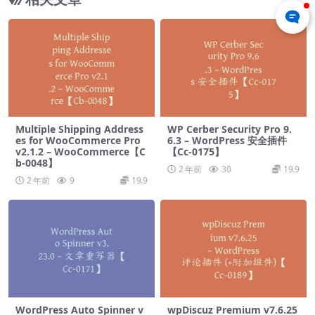
Multiple Shipping Address
WP Cerber Security Pro 9.
es for WooCommerce Pro
6.3 – WordPress 安全插件
v2.1.2 – WooCommerce【C
【Cc-0175】
b-0048】
2 年前
30
19.9
2 年前
9
19.9
WordPress Auto Spinner v
wpDiscuz Premium v​​7.6.25