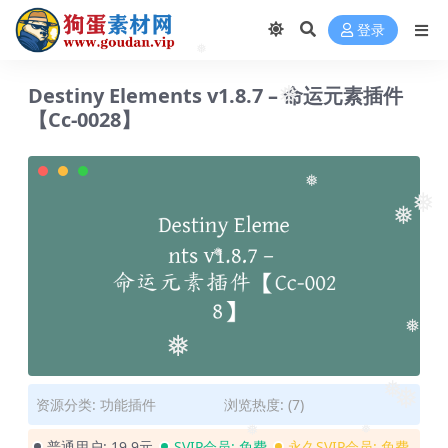
❅
登录
❅
Destiny Elements v1.8.7 – 命运元素插件
❅
【Cc-0028】
❅
❅
❅
❅
❅
❅
❅
❅
资源分类:
功能插件
浏览热度: (7)
❅
普通用户:
19.9元
SVIP会员:
免费
永久SVIP会员:
免费
❅