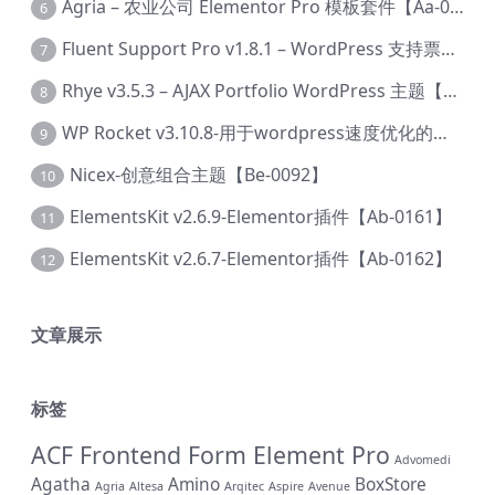
Agria – 农业公司 Elementor Pro 模板套件【Aa-0003】
6
Fluent Support Pro v1.8.1 – WordPress 支持票务系统【Cc-0041】
7
Rhye v3.5.3 – AJAX Portfolio WordPress 主题【Bi-0049】
8
WP Rocket v3.10.8-用于wordpress速度优化的缓存加速插件【Cd-0019】
9
Nicex-创意组合主题【Be-0092】
10
ElementsKit v2.6.9-Elementor插件【Ab-0161】
11
ElementsKit v2.6.7-Elementor插件【Ab-0162】
12
文章展示
标签
ACF Frontend Form Element Pro
Advomedi
Agatha
Amino
BoxStore
Agria
Altesa
Arqitec
Aspire
Avenue