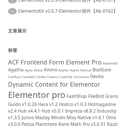
ElementsKit v2.6.9-Elementor插件【Ab-0161】
11
ElementsKit v2.6.7-Elementor插件【Ab-0162】
12
文章展示
标签
ACF Frontend Form Element Pro
Advomedi
Agatha
Amino
BoxStore
Agria
Altesa
Arqitec
Aspire
Avenue
Devita
Carefuse
Cariotels
Carveo
Cleanco
Coachify
Construxio
Dynamic Content for Elementor
Elementor pro
FashShop
FileBird
Grano
Guido v1.0.26
Hara v1.2
Hostco v1.0.3
Hotmagazine
v2.4
Hub v4.4.1
Hub v5.0.1
Impreza v8.8.2
Induscity
v1.3.5
Junno
Mazlay
Mindiv
Mixy
Native v1.6.1
Ohio
v3.0.0
Petiza
Plantmore
Rank Math Pro v3.0.31
Razzi