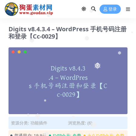
登录
❅
❅
Digits v8.4.3.4 – WordPress 手机号码注册
和登录【Cc-0029】
❅
❅
❅
❅
❅
❅
❅
❅
❅
资源分类:
功能插件
浏览热度: (6)
❅
❅
普通用户:
19.9元
SVIP会员:
免费
永久SVIP会员:
免费