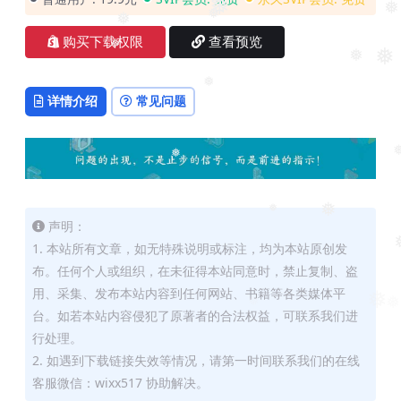
❅
❅
❅
❅
❅
❅
购买下载权限
查看预览
❅
❅
❅
❅
详情介绍
常见问题
❅
❅
❅
❅
声明：
1. 本站所有文章，如无特殊说明或标注，均为本站原创发
布。任何个人或组织，在未征得本站同意时，禁止复制、盗
用、采集、发布本站内容到任何网站、书籍等各类媒体平
❅
❅
❅
台。如若本站内容侵犯了原著者的合法权益，可联系我们进
行处理。
2. 如遇到下载链接失效等情况，请第一时间联系我们的在线
客服微信：wixx517 协助解决。