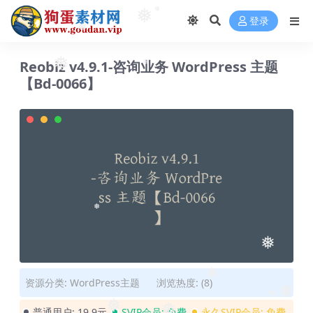
❅
❅
登录
❅
Reobiz v4.9.1-咨询业务 WordPress 主题
❅
❅
【Bd-0066】
❅
❅
❅
资源分类:
WordPress主题
浏览热度: (8)
❅
❅
普通用户:
19.9元
SVIP会员:
免费
永久SVIP会员:
免费