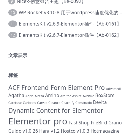
Nicex-创意组合主题【Be-0092】
9
WP Rocket v3.10.8-用于wordpress速度优化的缓存加速插件【Cd-0019】
10
ElementsKit v2.6.9-Elementor插件【Ab-0161】
11
ElementsKit v2.6.7-Elementor插件【Ab-0162】
12
文章展示
标签
ACF Frontend Form Element Pro
Advomedi
Agatha
Amino
BoxStore
Agria
Altesa
Arqitec
Aspire
Avenue
Devita
Carefuse
Cariotels
Carveo
Cleanco
Coachify
Construxio
Dynamic Content for Elementor
Elementor pro
FashShop
FileBird
Grano
Guido v1.0.26
Hara v1.2
Hostco v1.0.3
Hotmagazine