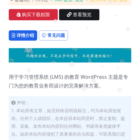
❅
❅
❅
购买下载权限
查看预览
❅
❅
❅
❅
详情介绍
常见问题
❅
❅
❅
❅
❅
❅
用于学习管理系统 (LMS) 的教育 WordPress 主题是专
❅
❅
❅
门为您的教育业务而设计的完美解决方案。
❅
❅
声明：
❅
❅
1. 本站所有文章，如无特殊说明或标注，均为本站原创发
布。任何个人或组织，在未征得本站同意时，禁止复制、盗
用、采集、发布本站内容到任何网站、书籍等各类媒体平
台。如若本站内容侵犯了原著者的合法权益，可联系我们进