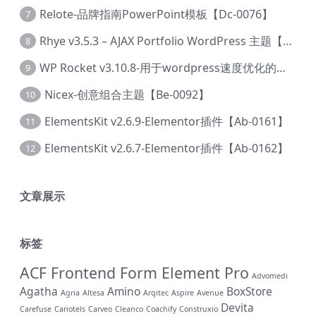
Relote-品牌指南PowerPoint模板【Dc-0076】
7
Rhye v3.5.3 – AJAX Portfolio WordPress 主题【Bi-0049】
8
WP Rocket v3.10.8-用于wordpress速度优化的缓存加速插件【Cd-0019】
9
Nicex-创意组合主题【Be-0092】
10
ElementsKit v2.6.9-Elementor插件【Ab-0161】
11
ElementsKit v2.6.7-Elementor插件【Ab-0162】
12
文章展示
标签
ACF Frontend Form Element Pro
Advomedi
Agatha
Amino
BoxStore
Agria
Altesa
Arqitec
Aspire
Avenue
Devita
Carefuse
Cariotels
Carveo
Cleanco
Coachify
Construxio