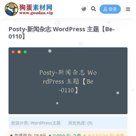
登录
❅
❅
❅
Posty-新闻杂志 WordPress 主题【Be-
0110】
❅
❅
❅
❅
❅
资源分类:
WordPress主题
浏览热度: (9)
❅
❅
普通用户:
19.9元
SVIP会员:
免费
永久SVIP会员:
免费