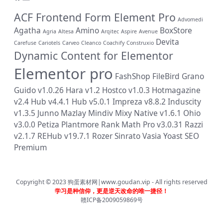
ACF Frontend Form Element Pro
Advomedi
Agatha
Amino
BoxStore
Agria
Altesa
Arqitec
Aspire
Avenue
Devita
Carefuse
Cariotels
Carveo
Cleanco
Coachify
Construxio
Dynamic Content for Elementor
Elementor pro
FashShop
FileBird
Grano
Guido v1.0.26
Hara v1.2
Hostco v1.0.3
Hotmagazine
v2.4
Hub v4.4.1
Hub v5.0.1
Impreza v8.8.2
Induscity
v1.3.5
Junno
Mazlay
Mindiv
Mixy
Native v1.6.1
Ohio
v3.0.0
Petiza
Plantmore
Rank Math Pro v3.0.31
Razzi
v2.1.7
REHub v19.7.1
Rozer
Sinrato
Vasia
Yoast SEO
Premium
Copyright © 2023
狗蛋素材网|www.goudan.vip
- All rights reserved
学习是种信仰，更是逆天改命的唯一捷径！
赣ICP备2009059869号