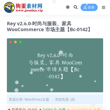
❅
登录
❅
❅
Rey v2.6.0-时尚与服装、家具
❅
WooCommerce 市场主题【Bc-0142】
❅
❅
❅
❅
❅
❅
❅
❅
❅
❅
资源分类:
WordPress主题
浏览热度: (8)
❅
❅
普通用户:
19.9元
SVIP会员:
免费
永久SVIP会员:
免费