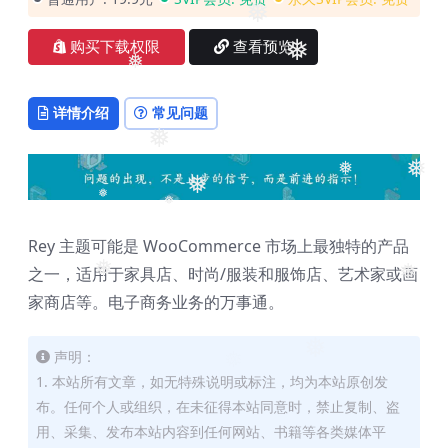
❅
购买下载权限
查看预览
❅
❅
详情介绍
常见问题
❅
❅
❅
❅
❅
❅
Rey 主题可能是 WooCommerce 市场上最独特的产品
❅
之一，适用于家具店、时尚/服装和服饰店、艺术家或画
❅
家商店等。电子商务业务的万事通。
❅
声明：
1. 本站所有文章，如无特殊说明或标注，均为本站原创发
布。任何个人或组织，在未征得本站同意时，禁止复制、盗
用、采集、发布本站内容到任何网站、书籍等各类媒体平