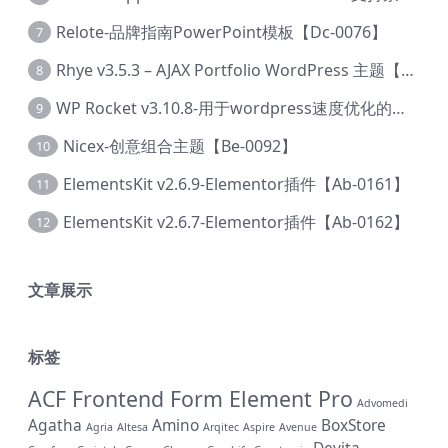
Relote-品牌指南PowerPoint模板【Dc-0076】
7
Rhye v3.5.3 – AJAX Portfolio WordPress 主题【Bi-0049】
8
WP Rocket v3.10.8-用于wordpress速度优化的缓存加速插件【Cd-0019】
9
Nicex-创意组合主题【Be-0092】
10
ElementsKit v2.6.9-Elementor插件【Ab-0161】
11
ElementsKit v2.6.7-Elementor插件【Ab-0162】
12
文章展示
标签
ACF Frontend Form Element Pro
Advomedi
Agatha
Amino
BoxStore
Agria
Altesa
Arqitec
Aspire
Avenue