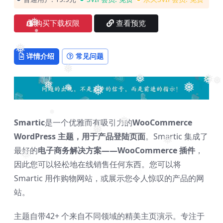
❅
❅
购买下载权限
查看预览
❅
❅
详情介绍
常见问题
❅
❅
❅
❅
❅
❅
❅
❅
❅
Smartic
是一个优雅而有吸引力的
WooCommerce
❅
❅
❅
WordPress 主题，用于产品登陆页面
。Smartic 集成了
❅
最好的
电子商务解决方案——WooCommerce 插件
，
❅
因此您可以轻松地在线销售任何东西。您可以将
❅
Smartic 用作购物网站，或展示您令人惊叹的产品的网
❅
站。
主题自带42+ 个来自不同领域的精美主页演示。专注于