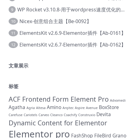
WP Rocket v3.10.8-用于wordpress速度优化的缓存加速插件【Cd-0019】
9
Nicex-创意组合主题【Be-0092】
10
ElementsKit v2.6.9-Elementor插件【Ab-0161】
11
ElementsKit v2.6.7-Elementor插件【Ab-0162】
12
文章展示
标签
ACF Frontend Form Element Pro
Advomedi
Agatha
Amino
BoxStore
Agria
Altesa
Arqitec
Aspire
Avenue
Devita
Carefuse
Cariotels
Carveo
Cleanco
Coachify
Construxio
Dynamic Content for Elementor
Elementor pro
FashShop
FileBird
Grano