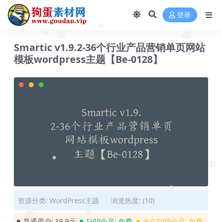
❅
登录
❅
❅
❅
Smartic v1.9.2-36个行业产品营销单页网站
❅
❅
模板wordpress主题【Be-0128】
❅
❅
❅
资源分类:
WordPress主题
浏览热度: (10)
❅
普通用户:
19.9元
SVIP会员:
免费
永久SVIP会员:
免费