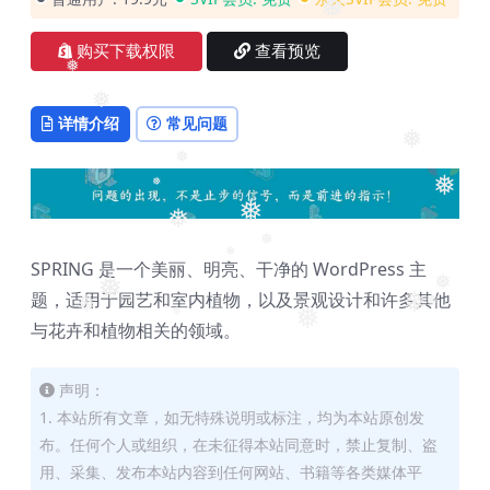
❅
购买下载权限
查看预览
❅
❅
详情介绍
常见问题
❅
❅
❅
❅
❅
❅
❅
SPRING 是一个美丽、明亮、干净的 WordPress 主
❅
❅
❅
题，适用于园艺和室内植物，以及景观设计和许多其他
❅
❅
❅
❅
与花卉和植物相关的领域。
❅
声明：
1. 本站所有文章，如无特殊说明或标注，均为本站原创发
布。任何个人或组织，在未征得本站同意时，禁止复制、盗
用、采集、发布本站内容到任何网站、书籍等各类媒体平