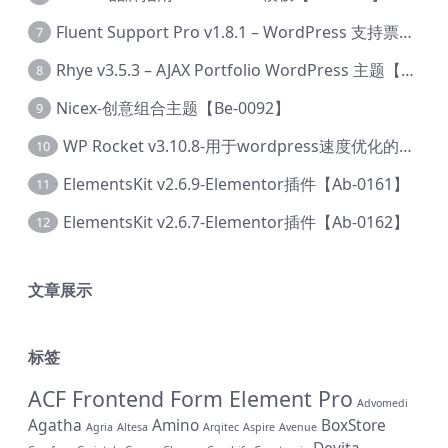
Fluent Support Pro v1.8.1 – WordPress 支持票务系统【Cc-0041】
7
Rhye v3.5.3 – AJAX Portfolio WordPress 主题【Bi-0049】
8
Nicex-创意组合主题【Be-0092】
9
WP Rocket v3.10.8-用于wordpress速度优化的缓存加速插件【Cd-0019】
10
ElementsKit v2.6.9-Elementor插件【Ab-0161】
11
ElementsKit v2.6.7-Elementor插件【Ab-0162】
12
文章展示
标签
ACF Frontend Form Element Pro
Advomedi
Agatha
Amino
BoxStore
Agria
Altesa
Arqitec
Aspire
Avenue