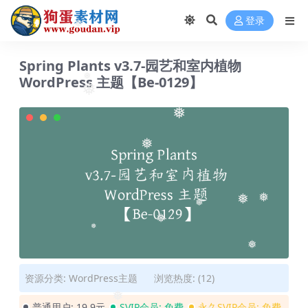
登录
❅
Spring Plants v3.7-园艺和室内植物
WordPress 主题【Be-0129】
❅
❅
❅
❅
❅
❅
❅
❅
❅
❅
资源分类:
WordPress主题
浏览热度: (12)
❅
普通用户:
19.9元
SVIP会员:
免费
永久SVIP会员:
免费