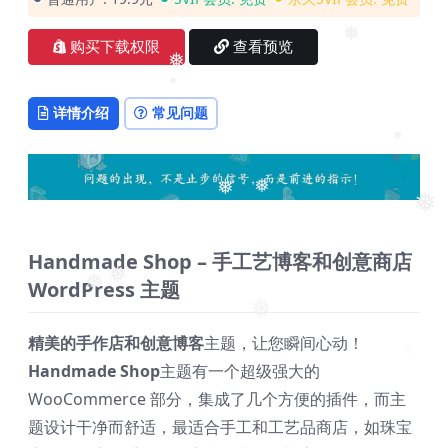
❅
❅
购买下载权限
查看预览
❅
❅
详情介绍
常见问题
❅
❅
❅
❅
Handmade Shop – 手工艺博客和创意商店
WordPress 主题
❅
❅
❅
精美的手作店和创意博客
主题，让您瞬间心动！
Handmade Shop
主题有一个超级强大的
WooCommerce 部分，集成了几个方便的插件，而主
题设计干净而舒适，最适合手工和工艺品商店，如珠宝