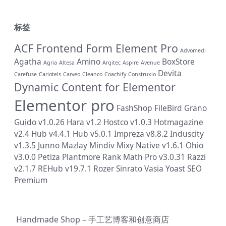
标签
ACF Frontend Form Element Pro
Advomedi
Agatha
Amino
BoxStore
Agria
Altesa
Arqitec
Aspire
Avenue
Devita
Carefuse
Cariotels
Carveo
Cleanco
Coachify
Construxio
Dynamic Content for Elementor
Elementor pro
FashShop
FileBird
Grano
Guido v1.0.26
Hara v1.2
Hostco v1.0.3
Hotmagazine
v2.4
Hub v4.4.1
Hub v5.0.1
Impreza v8.8.2
Induscity
v1.3.5
Junno
Mazlay
Mindiv
Mixy
Native v1.6.1
Ohio
v3.0.0
Petiza
Plantmore
Rank Math Pro v3.0.31
Razzi
v2.1.7
REHub v19.7.1
Rozer
Sinrato
Vasia
Yoast SEO
Premium
Handmade Shop – 手工艺博客和创意商店