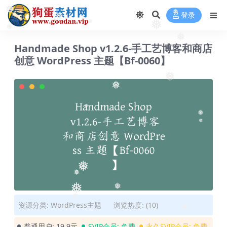
❅
登录
❅
❅
❅
❅
❅
❅
Handmade Shop v1.2.6-手工艺博客和商店
创意 WordPress 主题【Bf-0060】
❅
❅
❅
❅
❅
❅
❅
❅
❅
资源分类:
WordPress主题
浏览热度: (10)
❅
❅
普通用户:
19.9元
SVIP会员:
免费
永久SVIP会员:
免费