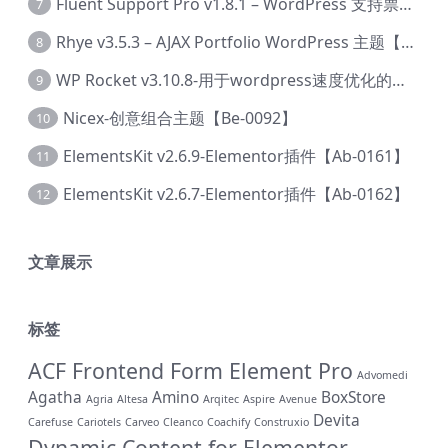
Fluent Support Pro v1.8.1 – WordPress 支持票务系统【Cc-0041】
7
Rhye v3.5.3 – AJAX Portfolio WordPress 主题【Bi-0049】
8
WP Rocket v3.10.8-用于wordpress速度优化的缓存加速插件【Cd-0019】
9
Nicex-创意组合主题【Be-0092】
10
ElementsKit v2.6.9-Elementor插件【Ab-0161】
11
ElementsKit v2.6.7-Elementor插件【Ab-0162】
12
文章展示
标签
ACF Frontend Form Element Pro
Advomedi
Agatha
Amino
BoxStore
Agria
Altesa
Arqitec
Aspire
Avenue
Devita
Carefuse
Cariotels
Carveo
Cleanco
Coachify
Construxio
Dynamic Content for Elementor