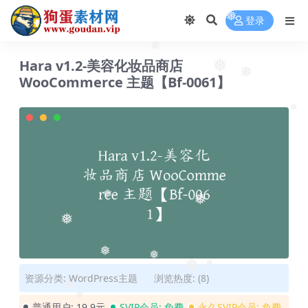
❅
❅
登录
❅
Hara v1.2-美容化妆品商店
❅
WooCommerce 主题【Bf-0061】
❅
❅
❅
❅
❅
❅
❅
❅
❅
资源分类:
WordPress主题
浏览热度: (8)
❅
❅
普通用户:
19.9元
SVIP会员:
免费
永久SVIP会员:
免费