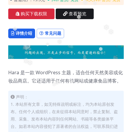
❅
❅
购买下载权限
查看预览
❅
❅
❅
❅
详情介绍
常见问题
❅
❅
❅
❅
❅
Hara 是一款 WordPress 主题，适合任何天然美容或化
妆品商店。它还适用于任何有机网站或健康食品博客。
❅
❅
❅
声明：
1. 本站所有文章，如无特殊说明或标注，均为本站原创发
❅
布。任何个人或组织，在未征得本站同意时，禁止复制、盗
用、采集、发布本站内容到任何网站、书籍等各类媒体平
台。如若本站内容侵犯了原著者的合法权益，可联系我们进