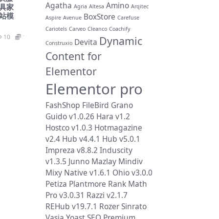
Agatha
Amino
具家
Agria
Altesa
Arqitec
站模
BoxStore
Aspire
Avenue
Carefuse
Cariotels
Carveo
Cleanco
Coachify
10
19.9
Dynamic
Devita
Construxio
Content for
Elementor
Elementor pro
FashShop
FileBird
Grano
Guido v1.0.26
Hara v1.2
Hostco v1.0.3
Hotmagazine
v2.4
Hub v4.4.1
Hub v5.0.1
Impreza v8.8.2
Induscity
v1.3.5
Junno
Mazlay
Mindiv
Mixy
Native v1.6.1
Ohio v3.0.0
Petiza
Plantmore
Rank Math
Pro v3.0.31
Razzi v2.1.7
REHub v19.7.1
Rozer
Sinrato
Vasia
Yoast SEO Premium