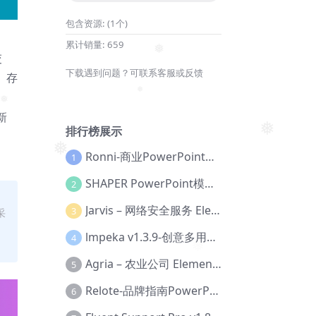
❅
包含资源:
(1个)
累计销量:
659
交
❅
下载遇到问题？可联系客服或反馈
、存
❅
新
❅
排行榜展示
❅
Ronni-商业PowerPoint模板【Dc-0077】
1
❅
SHAPER PowerPoint模板【Dc-0184】
2
Jarvis – 网络安全服务 Elementor 模板套件【Aa-0035】
3
采
lmpeka v1.3.9-创意多用途 WordPress 主题【Be-0064】
4
Agria – 农业公司 Elementor Pro 模板套件【Aa-0003】
5
Relote-品牌指南PowerPoint模板【Dc-0076】
6