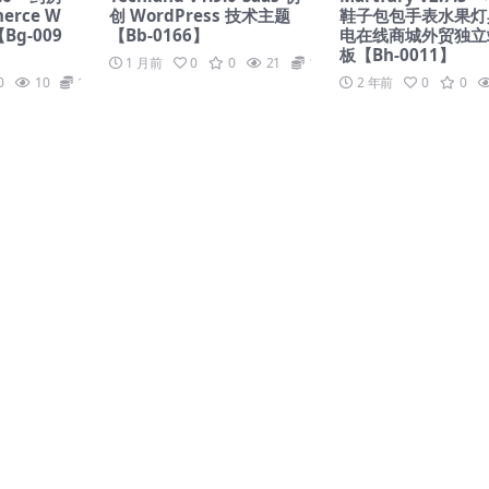
erce W
创 WordPress 技术主题
鞋子包包手表水果灯
【Bg-009
【Bb-0166】
电在线商城外贸独立
板【Bh-0011】
1 月前
0
0
21
19.9
0
10
19.9
2 年前
0
0