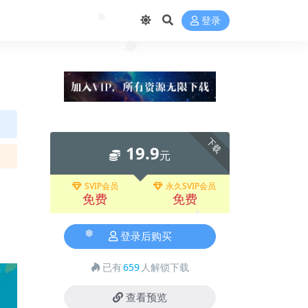
登录
❅
❅
下载
19.9
元
SVIP会员
永久SVIP会员
免费
免费
❅
登录后购买
❅
已有
659
人解锁下载
查看预览