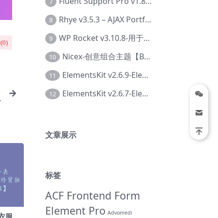
Fluent Support Pro v1.8.1 – WordPress 支持票务系统【Cc-0041】
7
Rhye v3.5.3 – AJAX Portfolio WordPress 主题【Bi-0049】
8
WP Rocket v3.10.8-用于wordpress速度优化的缓存加速插件【Cd-0019】
9
(
0
)
Nicex-创意组合主题【Be-0092】
10
ElementsKit v2.6.9-Elementor插件【Ab-0161】
11
ElementsKit v2.6.7-Elementor插件【Ab-0162】
12
文章展示
标签
ACF Frontend Form
Element Pro
Advomedi
– 衣服