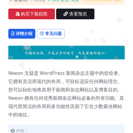
❅
购买下载权限
查看预览
❅
详情介绍
常见问题
❅
❅
❅
❅
❅
❅
❅
❅
❅
❅
Neeon 无疑是 WordPress 新闻杂志主题中的佼佼者。
❅
❅
❅
它拥有灵活而现代的布局，可轻松适应任何网站理念。
❅
❅
您可以轻松地将其用于新闻和杂志网站以及博客目的。
Neeon 拥有任何优秀新闻杂志网站必备的所有功能。其
❅
现代而简洁的布局和多功能性巩固了它在少数最佳网站
❅
中的地位。
声明：