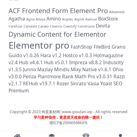
ACF Frontend Form Element Pro
Advomedi
Agatha
Amino
BoxStore
Agria
Altesa
Arqitec
Aspire
Avenue
Devita
Carefuse
Cariotels
Carveo
Cleanco
Coachify
Construxio
Dynamic Content for Elementor
Elementor pro
FashShop
FileBird
Grano
Guido v1.0.26
Hara v1.2
Hostco v1.0.3
Hotmagazine
v2.4
Hub v4.4.1
Hub v5.0.1
Impreza v8.8.2
Induscity
v1.3.5
Junno
Mazlay
Mindiv
Mixy
Native v1.6.1
Ohio
v3.0.0
Petiza
Plantmore
Rank Math Pro v3.0.31
Razzi
v2.1.7
REHub v19.7.1
Rozer
Sinrato
Vasia
Yoast SEO
Premium
Copyright © 2023
狗蛋素材网|www.goudan.vip
- All rights reserved
学习是种信仰，更是逆天改命的唯一捷径！
赣ICP备2009059869号