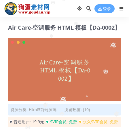
❅
❅
❅
登录
❅
Air Care-空调服务 HTML 模板【Da-0002】
❅
❅
❅
❅
❅
❅
资源分类:
Html5前端源码
浏览热度: (10)
❅
❅
❅
❅
普通用户:
19.9元
SVIP会员:
免费
永久SVIP会员:
免费