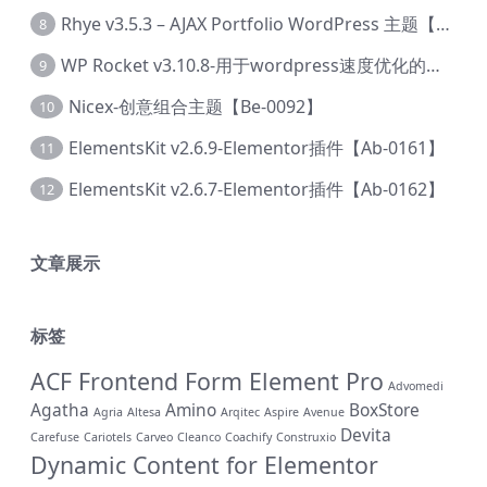
Rhye v3.5.3 – AJAX Portfolio WordPress 主题【Bi-0049】
8
WP Rocket v3.10.8-用于wordpress速度优化的缓存加速插件【Cd-0019】
9
Nicex-创意组合主题【Be-0092】
10
ElementsKit v2.6.9-Elementor插件【Ab-0161】
11
ElementsKit v2.6.7-Elementor插件【Ab-0162】
12
文章展示
标签
ACF Frontend Form Element Pro
Advomedi
Agatha
Amino
BoxStore
Agria
Altesa
Arqitec
Aspire
Avenue
Devita
Carefuse
Cariotels
Carveo
Cleanco
Coachify
Construxio
Dynamic Content for Elementor