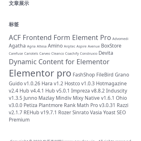
文章展示
标签
ACF Frontend Form Element Pro
Advomedi
Agatha
Amino
BoxStore
Agria
Altesa
Arqitec
Aspire
Avenue
Devita
Carefuse
Cariotels
Carveo
Cleanco
Coachify
Construxio
Dynamic Content for Elementor
Elementor pro
FashShop
FileBird
Grano
Guido v1.0.26
Hara v1.2
Hostco v1.0.3
Hotmagazine
v2.4
Hub v4.4.1
Hub v5.0.1
Impreza v8.8.2
Induscity
v1.3.5
Junno
Mazlay
Mindiv
Mixy
Native v1.6.1
Ohio
v3.0.0
Petiza
Plantmore
Rank Math Pro v3.0.31
Razzi
v2.1.7
REHub v19.7.1
Rozer
Sinrato
Vasia
Yoast SEO
Premium