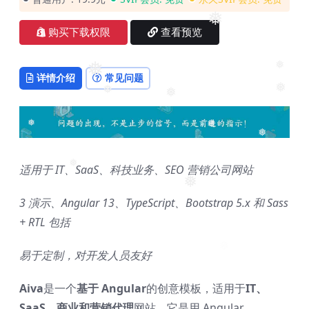
❅
购买下载权限
查看预览
❅
❅
详情介绍
常见问题
❅
❅
❅
❅
❅
❅
适用于 IT、SaaS、科技业务、SEO 营销公司网站
❅
❅
3 演示、Angular 13、TypeScript、Bootstrap 5.x 和 Sass
+ RTL 包括
易于定制，对开发人员友好
Aiva
是一个
基于 Angular
的创意模板，适用于
IT、
SaaS、商业和营销代理
网站。它是用 Angular、