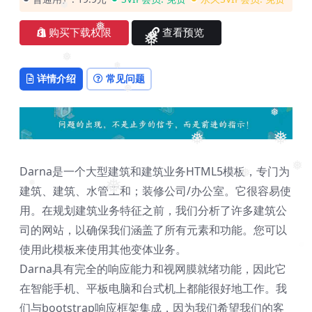
❅
购买下载权限
查看预览
❅
❅
❅
详情介绍
常见问题
❅
❅
❅
❅
❅
Darna是一个大型建筑和建筑业务HTML5模板，专门为
❅
❅
建筑、建筑、水管工和；装修公司/办公室。它很容易使
❅
❅
用。在规划建筑业务特征之前，我们分析了许多建筑公
司的网站，以确保我们涵盖了所有元素和功能。您可以
使用此模板来使用其他变体业务。
Darna具有完全的响应能力和视网膜就绪功能，因此它
在智能手机、平板电脑和台式机上都能很好地工作。我
们与bootstrap响应框架集成，因为我们希望我们的客