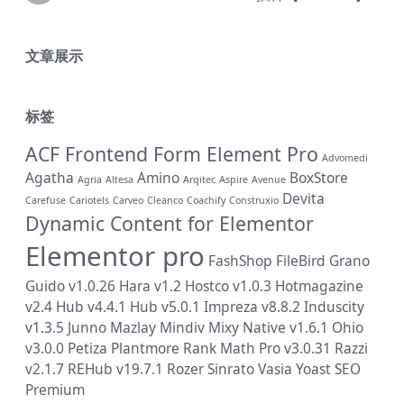
文章展示
标签
ACF Frontend Form Element Pro
Advomedi
Agatha
Amino
BoxStore
Agria
Altesa
Arqitec
Aspire
Avenue
Devita
Carefuse
Cariotels
Carveo
Cleanco
Coachify
Construxio
Dynamic Content for Elementor
Elementor pro
FashShop
FileBird
Grano
Guido v1.0.26
Hara v1.2
Hostco v1.0.3
Hotmagazine
v2.4
Hub v4.4.1
Hub v5.0.1
Impreza v8.8.2
Induscity
v1.3.5
Junno
Mazlay
Mindiv
Mixy
Native v1.6.1
Ohio
v3.0.0
Petiza
Plantmore
Rank Math Pro v3.0.31
Razzi
v2.1.7
REHub v19.7.1
Rozer
Sinrato
Vasia
Yoast SEO
Premium