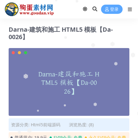
❅
❅
登录
❅
Darna-建筑和施工 HTML5 模板【Da-
0026】
❅
❅
❅
❅
❅
❅
❅
❅
❅
资源分类:
Html5前端源码
浏览热度: (8)
❅
❅
普通用户:
19.9元
SVIP会员:
免费
永久SVIP会员:
免费