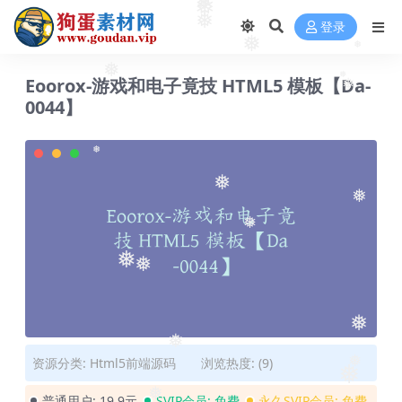
❅
❅
❅
登录
❅
❅
Eoorox-游戏和电子竟技 HTML5 模板【Da-
❅
❅
❅
0044】
❅
❅
❅
❅
❅
❅
❅
❅
资源分类:
Html5前端源码
浏览热度: (9)
❅
❅
普通用户:
19.9元
SVIP会员:
免费
永久SVIP会员:
免费