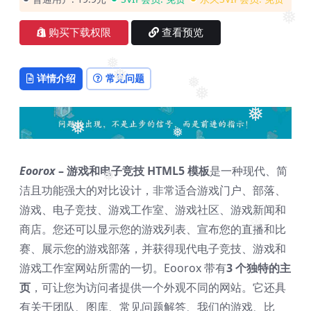
❅
❅
购买下载权限
查看预览
❅
详情介绍
常见问题
❅
❅
❅
❅
❅
❅
Eoorox
– 游戏和电子竞技 HTML5 模板
是一种现代、简
❅
洁且功能强大的对比设计，非常适合游戏门户、部落、
游戏、电子竞技、游戏工作室、游戏社区、游戏新闻和
❅
商店。您还可以显示您的游戏列表、宣布您的直播和比
❅
赛、展示您的游戏部落，并获得现代电子竞技、游戏和
游戏工作室网站所需的一切。Eoorox 带有
3 个独特的主
页
，可让您为访问者提供一个外观不同的网站。它还具
有关于团队、图库、常见问题解答、我们的游戏、比