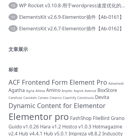
WP Rocket v3.10.8-用于wordpress速度优化的缓存加速插件【Cd-0019】
10
ElementsKit v2.6.9-Elementor插件【Ab-0161】
11
ElementsKit v2.6.7-Elementor插件【Ab-0162】
12
文章展示
标签
ACF Frontend Form Element Pro
Advomedi
Agatha
Amino
BoxStore
Agria
Altesa
Arqitec
Aspire
Avenue
Devita
Carefuse
Cariotels
Carveo
Cleanco
Coachify
Construxio
Dynamic Content for Elementor
Elementor pro
FashShop
FileBird
Grano
Guido v1.0.26
Hara v1.2
Hostco v1.0.3
Hotmagazine
v2.4
Hub v4.4.1
Hub v5.0.1
Impreza v8.8.2
Induscity