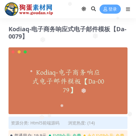
❅
❅
登录
❅
Kodiaq-电子商务响应式电子邮件模板【Da-
0079】
❅
❅
❅
❅
❅
❅
❅
资源分类:
Html5前端源码
浏览热度: (14)
❅
普通用户:
19.9元
SVIP会员:
免费
永久SVIP会员:
免费