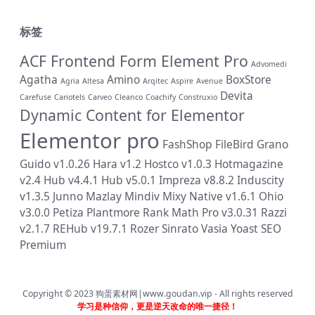
标签
ACF Frontend Form Element Pro
Advomedi
Agatha
Amino
BoxStore
Agria
Altesa
Arqitec
Aspire
Avenue
Devita
Carefuse
Cariotels
Carveo
Cleanco
Coachify
Construxio
Dynamic Content for Elementor
Elementor pro
FashShop
FileBird
Grano
Guido v1.0.26
Hara v1.2
Hostco v1.0.3
Hotmagazine
v2.4
Hub v4.4.1
Hub v5.0.1
Impreza v8.8.2
Induscity
v1.3.5
Junno
Mazlay
Mindiv
Mixy
Native v1.6.1
Ohio
v3.0.0
Petiza
Plantmore
Rank Math Pro v3.0.31
Razzi
v2.1.7
REHub v19.7.1
Rozer
Sinrato
Vasia
Yoast SEO
Premium
Copyright © 2023
狗蛋素材网|www.goudan.vip
- All rights reserved
学习是种信仰，更是逆天改命的唯一捷径！