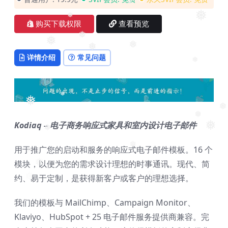
❅
❅
购买下载权限
查看预览
❅
❅
❅
❅
❅
详情介绍
常见问题
❅
❅
❅
❅
❅
Kodiaq – 电子商务响应式家具和室内设计电子邮件
❅
❅
用于推广您的启动和服务的响应式电子邮件模板。16 个
❅
❅
模块，以便为您的需求设计理想的时事通讯。现代、简
❅
约、易于定制，是获得新客户或客户的理想选择。
❅
我们的模板与 MailChimp、Campaign Monitor、
Klaviyo、HubSpot + 25 电子邮件服务提供商兼容。完