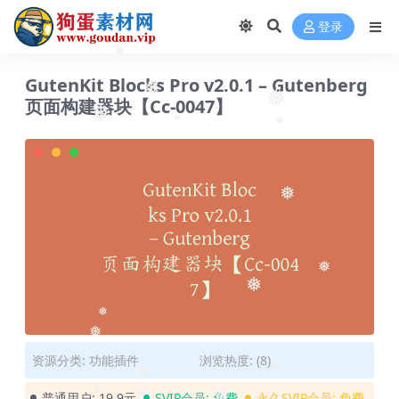
登录
❅
GutenKit Blocks Pro v2.0.1 – Gutenberg
❅
页面构建器块【Cc-0047】
❅
❅
❅
❅
❅
❅
❅
❅
❅
资源分类:
功能插件
浏览热度: (8)
❅
❅
普通用户:
19.9元
SVIP会员:
免费
永久SVIP会员:
免费