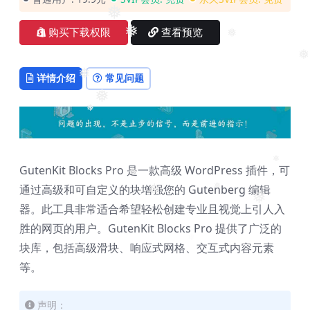
❅
❅
❅
❅
购买下载权限
查看预览
❅
❅
❅
详情介绍
常见问题
❅
❅
❅
GutenKit Blocks Pro 是一款高级 WordPress 插件，可
❅
❅
通过高级和可自定义的块增强您的 Gutenberg 编辑
❅
❅
❅
器。此工具非常适合希望轻松创建专业且视觉上引人入
胜的网页的用户。GutenKit Blocks Pro 提供了广泛的
❅
块库，包括高级滑块、响应式网格、交互式内容元素
等。
声明：