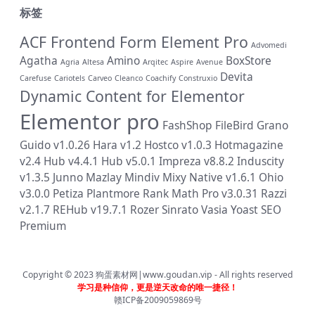
标签
ACF Frontend Form Element Pro
Advomedi
Agatha
Amino
BoxStore
Agria
Altesa
Arqitec
Aspire
Avenue
Devita
Carefuse
Cariotels
Carveo
Cleanco
Coachify
Construxio
Dynamic Content for Elementor
Elementor pro
FashShop
FileBird
Grano
Guido v1.0.26
Hara v1.2
Hostco v1.0.3
Hotmagazine
v2.4
Hub v4.4.1
Hub v5.0.1
Impreza v8.8.2
Induscity
v1.3.5
Junno
Mazlay
Mindiv
Mixy
Native v1.6.1
Ohio
v3.0.0
Petiza
Plantmore
Rank Math Pro v3.0.31
Razzi
v2.1.7
REHub v19.7.1
Rozer
Sinrato
Vasia
Yoast SEO
Premium
Copyright © 2023
狗蛋素材网|www.goudan.vip
- All rights reserved
学习是种信仰，更是逆天改命的唯一捷径！
赣ICP备2009059869号