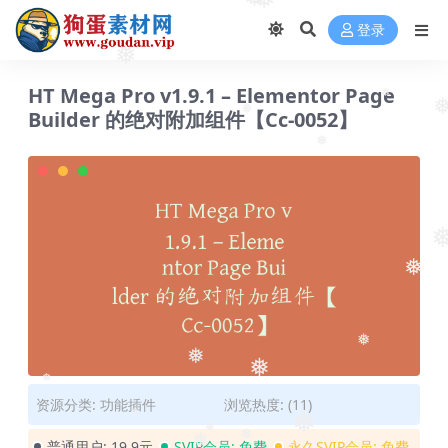
❅
❅
登录
❅
HT Mega Pro v1.9.1 – Elementor Page
❅
Builder 的绝对附加组件【Cc-0052】
❅
❅
❅
❅
❅
❅
❅
资源分类:
功能插件
浏览热度: (11)
❅
❅
❅
普通用户:
19.9元
SVIP会员:
免费
永久SVIP会员:
免费