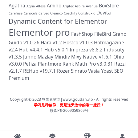
Agatha
Amino
BoxStore
Agria
Altesa
Arqitec
Aspire
Avenue
Devita
Carefuse
Cariotels
Carveo
Cleanco
Coachify
Construxio
Dynamic Content for Elementor
Elementor pro
FashShop
FileBird
Grano
Guido v1.0.26
Hara v1.2
Hostco v1.0.3
Hotmagazine
v2.4
Hub v4.4.1
Hub v5.0.1
Impreza v8.8.2
Induscity
v1.3.5
Junno
Mazlay
Mindiv
Mixy
Native v1.6.1
Ohio
v3.0.0
Petiza
Plantmore
Rank Math Pro v3.0.31
Razzi
v2.1.7
REHub v19.7.1
Rozer
Sinrato
Vasia
Yoast SEO
Premium
Copyright © 2023
狗蛋素材网|www.goudan.vip
- All rights reserved
学习是种信仰，更是逆天改命的唯一捷径！
赣ICP备2009059869号