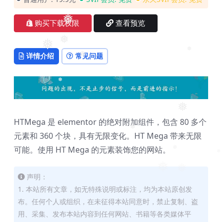
❅
❅
❅
购买下载权限
查看预览
❅
❅
❅
详情介绍
常见问题
❅
❅
❅
HTMega 是 elementor 的绝对附加组件，包含 80 多个
❅
元素和 360 个块，具有无限变化。HT Mega 带来无限
可能。使用 HT Mega 的元素装饰您的网站。
❅
❅
❅
❅
声明：
1. 本站所有文章，如无特殊说明或标注，均为本站原创发
布。任何个人或组织，在未征得本站同意时，禁止复制、盗
用、采集、发布本站内容到任何网站、书籍等各类媒体平