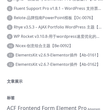
Fluent Support Pro v1.8.1 – WordPress 支持票务系统【Cc-0041】
6
Relote-品牌指南PowerPoint模板【Dc-0076】
7
Rhye v3.5.3 – AJAX Portfolio WordPress 主题【Bi-0049】
8
WP Rocket v3.10.8-用于wordpress速度优化的缓存加速插件【Cd-0019】
9
Nicex-创意组合主题【Be-0092】
10
ElementsKit v2.6.9-Elementor插件【Ab-0161】
11
ElementsKit v2.6.7-Elementor插件【Ab-0162】
12
文章展示
标签
ACF Frontend Form Element Pro
Advomedi