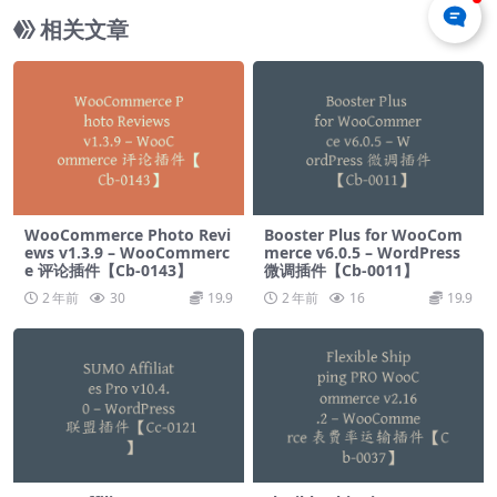
相关文章
WooCommerce Photo Revi
Booster Plus for WooCom
ews v1.3.9 – WooCommerc
merce v6.0.5 – WordPress
e 评论插件【Cb-0143】
微调插件【Cb-0011】
2 年前
30
19.9
2 年前
16
19.9