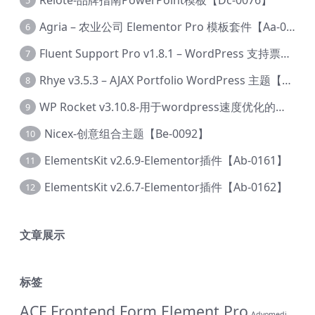
5
Agria – 农业公司 Elementor Pro 模板套件【Aa-0003】
6
Fluent Support Pro v1.8.1 – WordPress 支持票务系统【Cc-0041】
7
Rhye v3.5.3 – AJAX Portfolio WordPress 主题【Bi-0049】
8
WP Rocket v3.10.8-用于wordpress速度优化的缓存加速插件【Cd-0019】
9
Nicex-创意组合主题【Be-0092】
10
ElementsKit v2.6.9-Elementor插件【Ab-0161】
11
ElementsKit v2.6.7-Elementor插件【Ab-0162】
12
文章展示
标签
ACF Frontend Form Element Pro
Advomedi