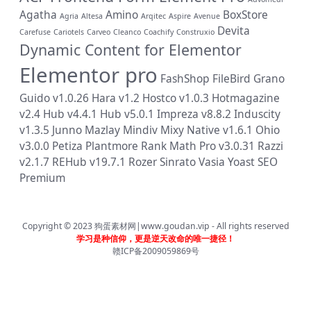
Agatha
Amino
BoxStore
Agria
Altesa
Arqitec
Aspire
Avenue
Devita
Carefuse
Cariotels
Carveo
Cleanco
Coachify
Construxio
Dynamic Content for Elementor
Elementor pro
FashShop
FileBird
Grano
Guido v1.0.26
Hara v1.2
Hostco v1.0.3
Hotmagazine
v2.4
Hub v4.4.1
Hub v5.0.1
Impreza v8.8.2
Induscity
v1.3.5
Junno
Mazlay
Mindiv
Mixy
Native v1.6.1
Ohio
v3.0.0
Petiza
Plantmore
Rank Math Pro v3.0.31
Razzi
v2.1.7
REHub v19.7.1
Rozer
Sinrato
Vasia
Yoast SEO
Premium
Copyright © 2023
狗蛋素材网|www.goudan.vip
- All rights reserved
学习是种信仰，更是逆天改命的唯一捷径！
赣ICP备2009059869号