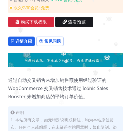
❅
❅
永久SVIP会员:
免费
❅
❅
购买下载权限
查看预览
❅
❅
详情介绍
常见问题
❅
❅
❅
❅
❅
❅
❅
❅
通过自动交叉销售来增加销售额使用经过验证的
WooCommerce 交叉销售技术通过 Iconic Sales
❅
❅
❅
❅
Booster 来增加商店的平均订单价值。
❅
❅
声明：
1. 本站所有文章，如无特殊说明或标注，均为本站原创发
布。任何个人或组织，在未征得本站同意时，禁止复制、盗