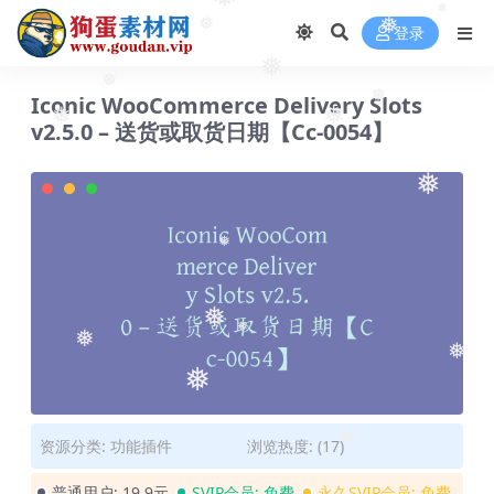
❅
❅
❅
❅
登录
❅
❅
❅
Iconic WooCommerce Delivery Slots
❅
❅
v2.5.0 – 送货或取货日期【Cc-0054】
❅
❅
❅
❅
❅
❅
❅
❅
资源分类:
功能插件
浏览热度: (17)
❅
普通用户:
19.9元
SVIP会员:
免费
永久SVIP会员:
免费