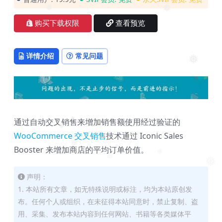
❅
❅
购买下载权限
查看预览
详情介绍
常见问题
❅
❅
通过自动交叉销售来增加销售额使用经过验证的
❅
❅
WooCommerce 交叉销售
技术通过 Iconic Sales
❅
Booster 来增加商店的平均订单价值。
❅
❅
❅
❅
声明：
1. 本站所有文章，如无特殊说明或标注，均为本站原创发
布。任何个人或组织，在未征得本站同意时，禁止复制、盗
用、采集、发布本站内容到任何网站、书籍等各类媒体平