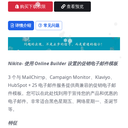
❅
购买下载权限
查看预览
❅
详情介绍
常见问题
❅
❅
❅
❅
❅
❅
❅
❅
❅
Nikita- 使用 Online Builder 设置的促销电子邮件模板
❅
3 个与 MailChimp、Campaign Monitor、Klaviyo、
❅
HubSpot + 25 电子邮件服务提供商兼容的促销电子邮
件模板。您可以在此处找到用于宣传您的产品和优惠的
❅
电子邮件。非常适合黑色星期五、网络星期一、圣诞节
等。
特征