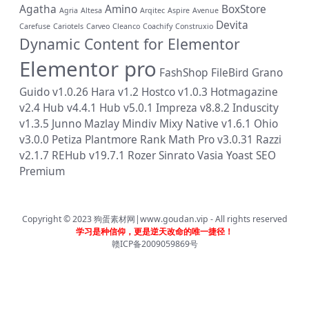
Agatha
Amino
BoxStore
Agria
Altesa
Arqitec
Aspire
Avenue
Devita
Carefuse
Cariotels
Carveo
Cleanco
Coachify
Construxio
Dynamic Content for Elementor
Elementor pro
FashShop
FileBird
Grano
Guido v1.0.26
Hara v1.2
Hostco v1.0.3
Hotmagazine
v2.4
Hub v4.4.1
Hub v5.0.1
Impreza v8.8.2
Induscity
v1.3.5
Junno
Mazlay
Mindiv
Mixy
Native v1.6.1
Ohio
v3.0.0
Petiza
Plantmore
Rank Math Pro v3.0.31
Razzi
v2.1.7
REHub v19.7.1
Rozer
Sinrato
Vasia
Yoast SEO
Premium
Copyright © 2023
狗蛋素材网|www.goudan.vip
- All rights reserved
学习是种信仰，更是逆天改命的唯一捷径！
赣ICP备2009059869号
首页
分类
会员
我的