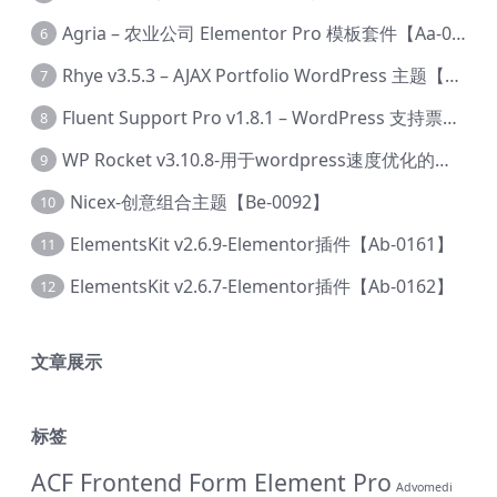
Agria – 农业公司 Elementor Pro 模板套件【Aa-0003】
6
Rhye v3.5.3 – AJAX Portfolio WordPress 主题【Bi-0049】
7
Fluent Support Pro v1.8.1 – WordPress 支持票务系统【Cc-0041】
8
WP Rocket v3.10.8-用于wordpress速度优化的缓存加速插件【Cd-0019】
9
Nicex-创意组合主题【Be-0092】
10
ElementsKit v2.6.9-Elementor插件【Ab-0161】
11
ElementsKit v2.6.7-Elementor插件【Ab-0162】
12
文章展示
标签
ACF Frontend Form Element Pro
Advomedi