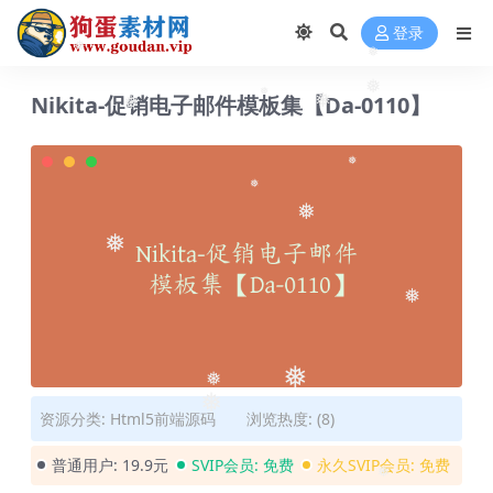
❅
登录
❅
❅
Nikita-促销电子邮件模板集【Da-0110】
❅
❅
❅
❅
❅
❅
❅
❅
❅
❅
❅
资源分类:
Html5前端源码
浏览热度: (8)
❅
普通用户:
19.9元
SVIP会员:
免费
永久SVIP会员:
免费