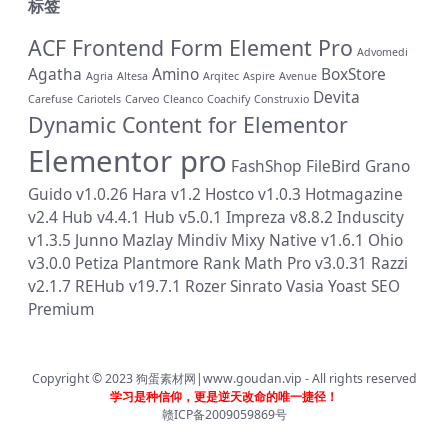
标签
ACF Frontend Form Element Pro
Advomedi
Agatha
Amino
BoxStore
Agria
Altesa
Arqitec
Aspire
Avenue
Devita
Carefuse
Cariotels
Carveo
Cleanco
Coachify
Construxio
Dynamic Content for Elementor
Elementor pro
FashShop
FileBird
Grano
Guido v1.0.26
Hara v1.2
Hostco v1.0.3
Hotmagazine
v2.4
Hub v4.4.1
Hub v5.0.1
Impreza v8.8.2
Induscity
v1.3.5
Junno
Mazlay
Mindiv
Mixy
Native v1.6.1
Ohio
v3.0.0
Petiza
Plantmore
Rank Math Pro v3.0.31
Razzi
v2.1.7
REHub v19.7.1
Rozer
Sinrato
Vasia
Yoast SEO
Premium
Copyright © 2023
狗蛋素材网|www.goudan.vip
- All rights reserved
学习是种信仰，更是逆天改命的唯一捷径！
赣ICP备2009059869号