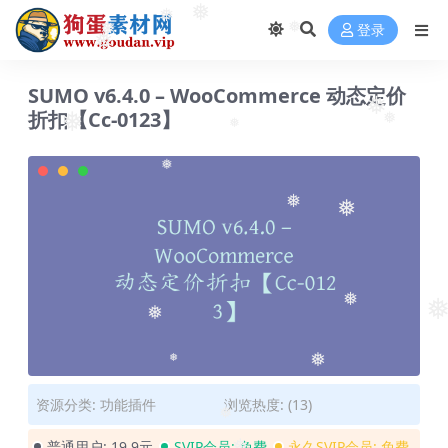
❅
❅
登录
❅
❅
❅
SUMO v6.4.0 – WooCommerce 动态定价
❅
折扣【Cc-0123】
❅
❅
❅
❅
❅
❅
❅
❅
❅
❅
❅
资源分类:
功能插件
浏览热度: (13)
❅
普通用户:
19.9元
SVIP会员:
免费
永久SVIP会员:
免费