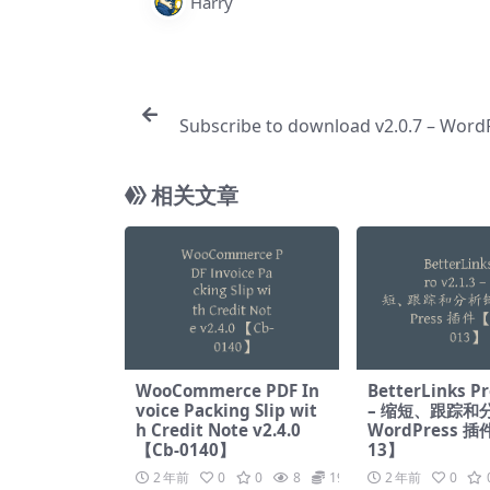
Harry
Subscribe to download v2.0.7 – Wor
高级订阅插件【Cc-
相关文章
WooCommerce PDF In
BetterLinks Pr
voice Packing Slip wit
– 缩短、跟踪和
h Credit Note v2.4.0
WordPress 插
【Cb-0140】
13】
2 年前
0
0
8
19.9
2 年前
0