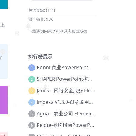
包含资源:
(1个)
累计销量:
986
站上
❅
下载遇到问题？可联系客服或反馈
❅
❅
❅
排行榜展示
采
❅
Ronni-商业PowerPoint模板【Dc-0077】
1
SHAPER PowerPoint模板【Dc-0184】
2
Jarvis – 网络安全服务 Elementor 模板套件【Aa-0035】
❅
3
lmpeka v1.3.9-创意多用途 WordPress 主题【Be-0064】
4
❅
❅
Agria – 农业公司 Elementor Pro 模板套件【Aa-0003】
5
Relote-品牌指南PowerPoint模板【Dc-0076】
6