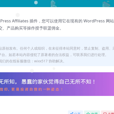
❅
❅
❅
rdPress Affiliates 插件，您可以使用它在现有的 WordPress 网
交、产品购买等操作授予联盟佣金。
❅
本站原创发布。任何个人或组织，在未征得本站同意时，禁止复制、盗用、
平台。如若本站内容侵犯了原著者的合法权益，可联系我们进行处理。
们的在线客服微信：wixx517 协助解决。
❅
❅
❅