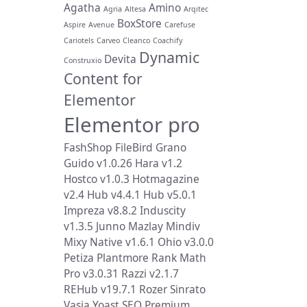
Agatha
Amino
Agria
Altesa
Arqitec
BoxStore
Aspire
Avenue
Carefuse
Cariotels
Carveo
Cleanco
Coachify
Dynamic
Devita
Construxio
Content for
Elementor
Elementor pro
FashShop
FileBird
Grano
Guido v1.0.26
Hara v1.2
Hostco v1.0.3
Hotmagazine
v2.4
Hub v4.4.1
Hub v5.0.1
Impreza v8.8.2
Induscity
v1.3.5
Junno
Mazlay
Mindiv
Mixy
Native v1.6.1
Ohio v3.0.0
Petiza
Plantmore
Rank Math
Pro v3.0.31
Razzi v2.1.7
REHub v19.7.1
Rozer
Sinrato
Vasia
Yoast SEO Premium