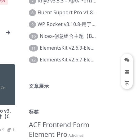
Rhye v3.5.3 – AJAX Portfolio WordPress 主题【Bi-0049】
(
0
)
7
Fluent Support Pro v1.8.1 – WordPress 支持票务系统【Cc-0041】
8
WP Rocket v3.10.8-用于wordpress速度优化的缓存加速插件【Cd-0019】
9
Nicex-创意组合主题【Be-0092】
10
ElementsKit v2.6.9-Elementor插件【Ab-0161】
11
ElementsKit v2.6.7-Elementor插件【Ab-0162】
12
文章展示
o v3.
标签
件【C
ACF Frontend Form
9
19.9
Element Pro
Advomedi