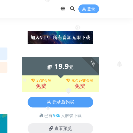
❅
登录
❅
❅
下载
19.9
元
❅
SVIP会员
永久SVIP会员
免费
免费
❅
❅
登录后购买
已有
986
人解锁下载
❅
查看预览