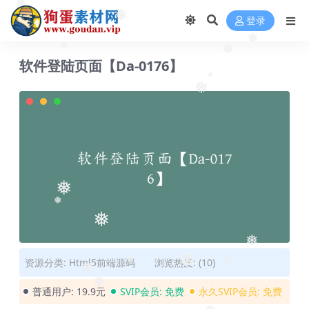
❅
❅
登录
❅
❅
❅
软件登陆页面【Da-0176】
❅
❅
❅
❅
❅
❅
资源分类:
Html5前端源码
浏览热度: (10)
❅
❅
❅
❅
❅
普通用户:
19.9元
SVIP会员:
免费
永久SVIP会员:
免费