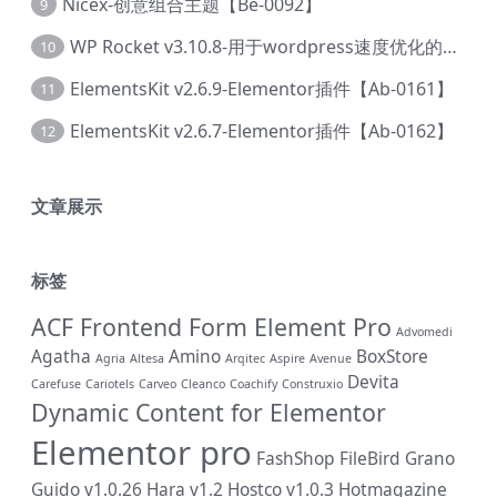
Nicex-创意组合主题【Be-0092】
9
WP Rocket v3.10.8-用于wordpress速度优化的缓存加速插件【Cd-0019】
10
ElementsKit v2.6.9-Elementor插件【Ab-0161】
11
ElementsKit v2.6.7-Elementor插件【Ab-0162】
12
文章展示
标签
ACF Frontend Form Element Pro
Advomedi
Agatha
Amino
BoxStore
Agria
Altesa
Arqitec
Aspire
Avenue
Devita
Carefuse
Cariotels
Carveo
Cleanco
Coachify
Construxio
Dynamic Content for Elementor
Elementor pro
FashShop
FileBird
Grano
Guido v1.0.26
Hara v1.2
Hostco v1.0.3
Hotmagazine