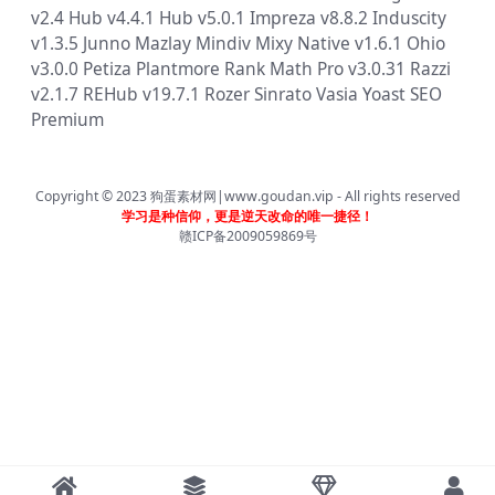
v2.4
Hub v4.4.1
Hub v5.0.1
Impreza v8.8.2
Induscity
v1.3.5
Junno
Mazlay
Mindiv
Mixy
Native v1.6.1
Ohio
v3.0.0
Petiza
Plantmore
Rank Math Pro v3.0.31
Razzi
v2.1.7
REHub v19.7.1
Rozer
Sinrato
Vasia
Yoast SEO
Premium
Copyright © 2023
狗蛋素材网|www.goudan.vip
- All rights reserved
学习是种信仰，更是逆天改命的唯一捷径！
赣ICP备2009059869号
首页
分类
会员
我的