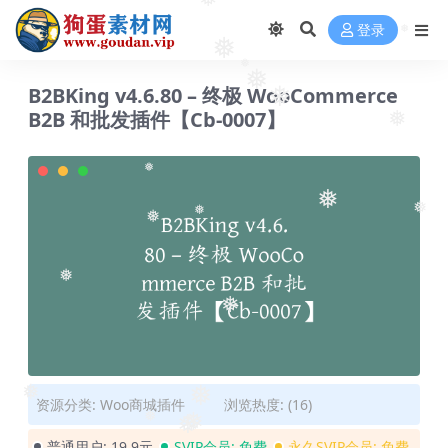
登录
❅
❅
❅
❅
B2BKing v4.6.80 – 终极 WooCommerce
❅
B2B 和批发插件【Cb-0007】
❅
❅
❅
❅
❅
❅
❅
❅
❅
❅
❅
资源分类:
Woo商城插件
浏览热度: (16)
❅
❅
普通用户:
19.9元
SVIP会员:
免费
永久SVIP会员:
免费