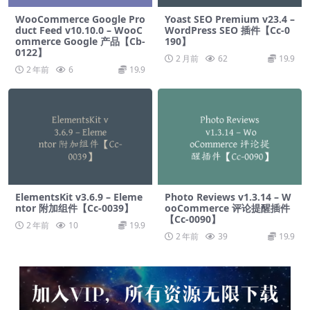
WooCommerce Google Pro
Yoast SEO Premium v​​23.4 –
duct Feed v10.10.0 – WooC
WordPress SEO 插件【Cc-0
ommerce Google 产品【Cb-
190】
0122】
2 月前
62
19.9
2 年前
6
19.9
ElementsKit v3.6.9 – Eleme
Photo Reviews v1.3.14 – W
ntor 附加组件【Cc-0039】
ooCommerce 评论提醒插件
【Cc-0090】
2 年前
10
19.9
2 年前
39
19.9