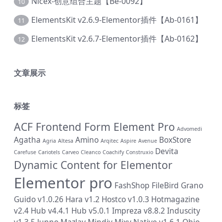
Nicex-创意组合主题【Be-0092】
10
ElementsKit v2.6.9-Elementor插件【Ab-0161】
11
ElementsKit v2.6.7-Elementor插件【Ab-0162】
12
文章展示
标签
ACF Frontend Form Element Pro
Advomedi
Agatha
Amino
BoxStore
Agria
Altesa
Arqitec
Aspire
Avenue
Devita
Carefuse
Cariotels
Carveo
Cleanco
Coachify
Construxio
Dynamic Content for Elementor
Elementor pro
FashShop
FileBird
Grano
Guido v1.0.26
Hara v1.2
Hostco v1.0.3
Hotmagazine
v2.4
Hub v4.4.1
Hub v5.0.1
Impreza v8.8.2
Induscity
v1.3.5
Junno
Mazlay
Mindiv
Mixy
Native v1.6.1
Ohio