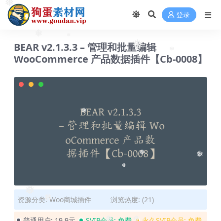
❅
❅
❅
登录
❅
❅
BEAR v2.1.3.3 – 管理和批量编辑
❅
WooCommerce 产品数据插件【Cb-0008】
❅
❅
❅
❅
❅
❅
资源分类:
Woo商城插件
浏览热度: (21)
❅
普通用户:
19.9元
SVIP会员:
免费
永久SVIP会员:
免费