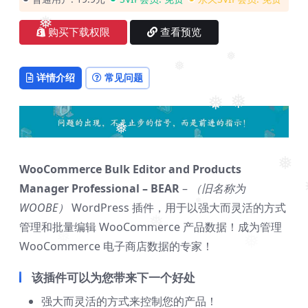
❅
❅
❅
购买下载权限
查看预览
❅
❅
详情介绍
常见问题
❅
❅
❅
WooCommerce Bulk Editor and Products
❅
Manager Professional – BEAR
–
（旧名称为
WOOBE）
WordPress 插件，用于以强大而灵活的方式
❅
❅
管理和批量编辑 WooCommerce 产品数据！成为管理
❅
❅
❅
WooCommerce 电子商店数据的专家！
该插件可以为您带来下一个好处
强大而灵活的方式来控制您的产品！