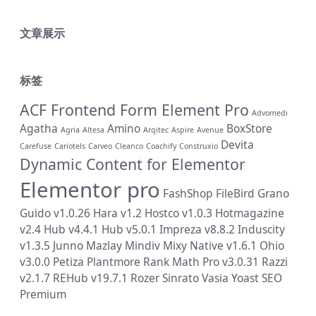
文章展示
标签
ACF Frontend Form Element Pro
Advomedi
Agatha
Amino
BoxStore
Agria
Altesa
Arqitec
Aspire
Avenue
Devita
Carefuse
Cariotels
Carveo
Cleanco
Coachify
Construxio
Dynamic Content for Elementor
Elementor pro
FashShop
FileBird
Grano
Guido v1.0.26
Hara v1.2
Hostco v1.0.3
Hotmagazine
v2.4
Hub v4.4.1
Hub v5.0.1
Impreza v8.8.2
Induscity
v1.3.5
Junno
Mazlay
Mindiv
Mixy
Native v1.6.1
Ohio
v3.0.0
Petiza
Plantmore
Rank Math Pro v3.0.31
Razzi
v2.1.7
REHub v19.7.1
Rozer
Sinrato
Vasia
Yoast SEO
Premium