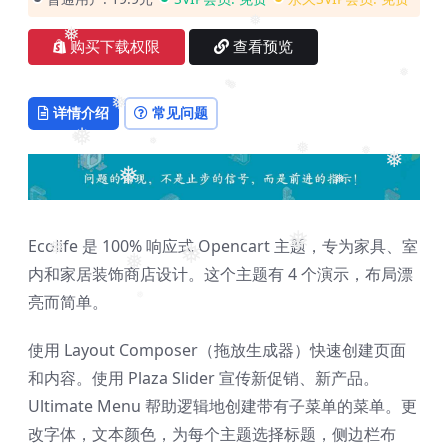
❅
❅
购买下载权限
查看预览
❅
❅
❅
详情介绍
常见问题
❅
❅
❅
❅
❅
❅
❅
❅
❅
Ecolife 是 100% 响应式 Opencart 主题，专为家具、室
❅
❅
❅
❅
内和家居装饰商店设计。这个主题有 4 个演示，布局漂
亮而简单。
❅
使用 Layout Composer（拖放生成器）快速创建页面
和内容。使用 Plaza Slider 宣传新促销、新产品。
Ultimate Menu 帮助逻辑地创建带有子菜单的菜单。更
改字体，文本颜色，为每个主题选择标题，侧边栏布