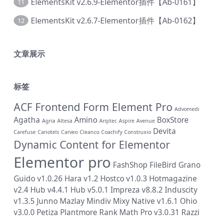
ElementsKit v2.6.9-Elementor插件【Ab-0161】
11
ElementsKit v2.6.7-Elementor插件【Ab-0162】
12
文章展示
标签
ACF Frontend Form Element Pro
Advomedi
Agatha
Amino
BoxStore
Agria
Altesa
Arqitec
Aspire
Avenue
Devita
Carefuse
Cariotels
Carveo
Cleanco
Coachify
Construxio
Dynamic Content for Elementor
Elementor pro
FashShop
FileBird
Grano
Guido v1.0.26
Hara v1.2
Hostco v1.0.3
Hotmagazine
v2.4
Hub v4.4.1
Hub v5.0.1
Impreza v8.8.2
Induscity
v1.3.5
Junno
Mazlay
Mindiv
Mixy
Native v1.6.1
Ohio
v3.0.0
Petiza
Plantmore
Rank Math Pro v3.0.31
Razzi