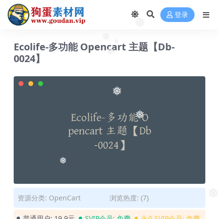
❅
❅
登录
❅
Ecolife-多功能 Opencart 主题【Db-
❅
❅
0024】
❅
❅
❅
❅
❅
资源分类:
OpenCart
浏览热度: (7)
普通用户:
19.9元
SVIP会员:
免费
永久SVIP会员:
免费