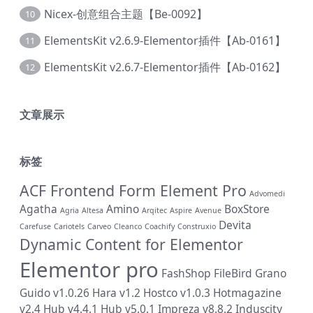
Nicex-创意组合主题【Be-0092】
10
ElementsKit v2.6.9-Elementor插件【Ab-0161】
11
ElementsKit v2.6.7-Elementor插件【Ab-0162】
12
文章展示
标签
ACF Frontend Form Element Pro
Advomedi
Agatha
Amino
BoxStore
Agria
Altesa
Arqitec
Aspire
Avenue
Devita
Carefuse
Cariotels
Carveo
Cleanco
Coachify
Construxio
Dynamic Content for Elementor
Elementor pro
FashShop
FileBird
Grano
Guido v1.0.26
Hara v1.2
Hostco v1.0.3
Hotmagazine
v2.4
Hub v4.4.1
Hub v5.0.1
Impreza v8.8.2
Induscity