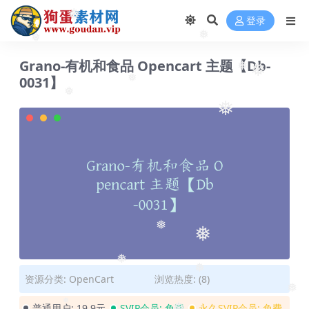
登录
❅
❅
❅
Grano-有机和食品 Opencart 主题【Db-
❅
0031】
❅
❅
❅
❅
❅
❅
❅
资源分类:
OpenCart
浏览热度: (8)
❅
❅
普通用户:
19.9元
SVIP会员:
免费
永久SVIP会员:
免费