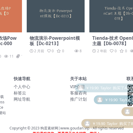
农场Pow
物流演示-Powerpoint模
Tienda-技术 Open
c-000
板【Dc-0213】
主题【Db-0078】
2 月前
0
0
8
2 年前
0
0
0
11
19.9
快速导航
关于本站
联
个人中心
VIP介绍
标签云
客服咨询
下载
￥19.90
Taylor
网址导航
推广计划
ss
ce
建站
￥19.90
Taylor
购买了B2
Copyright © 2023
狗蛋素材网|www.goudan.vip
- All rights reserved