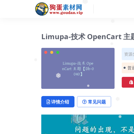
❅
❅
Limupa-技术 OpenCart 
资源
❅
❅
普
❅
❅
详情介绍
常见问题
❅
❅