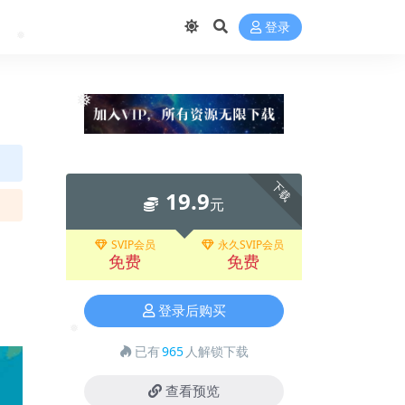
❅
❅
登录
❅
❅
下载
19.9
元
SVIP会员
永久SVIP会员
免费
免费
登录后购买
已有
965
人解锁下载
❅
查看预览