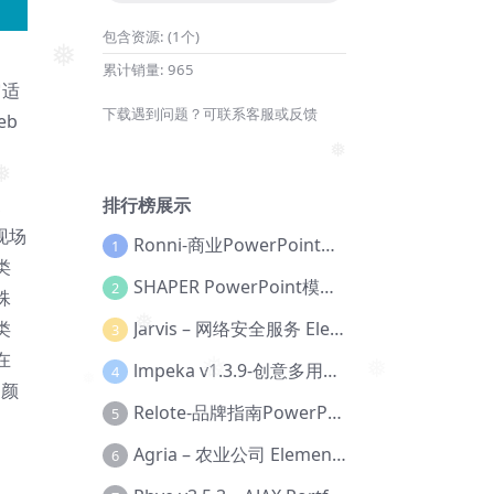
包含资源:
(1个)
累计销量:
965
❅
它适
下载遇到问题？可联系客服或反馈
eb
❅
排行榜展示
现场
Ronni-商业PowerPoint模板【Dc-0077】
1
类
SHAPER PowerPoint模板【Dc-0184】
2
殊
Jarvis – 网络安全服务 Elementor 模板套件【Aa-0035】
类
3
在
❅
lmpeka v1.3.9-创意多用途 WordPress 主题【Be-0064】
4
❅
用颜
❅
Relote-品牌指南PowerPoint模板【Dc-0076】
5
Agria – 农业公司 Elementor Pro 模板套件【Aa-0003】
6