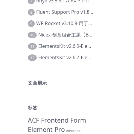
Rhye v3.5.3 – AJAX Portfolio WordPress 主题【Bi-0049】
7
Fluent Support Pro v1.8.1 – WordPress 支持票务系统【Cc-0041】
8
WP Rocket v3.10.8-用于wordpress速度优化的缓存加速插件【Cd-0019】
9
Nicex-创意组合主题【Be-0092】
10
ElementsKit v2.6.9-Elementor插件【Ab-0161】
11
ElementsKit v2.6.7-Elementor插件【Ab-0162】
12
文章展示
标签
ACF Frontend Form
Element Pro
Advomedi