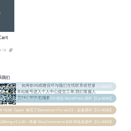
Cart
19
19.9
系我们
如有BUG或建议可与我们在线联系或登录
本站账号进入个人中心提交工单;我们客服人
购买了SEOPress Pro v6.7.2 – SEO 优化 WordPress 插件【Ca-0039】
员24小时为您服务。
￥19.90
Taylor
购买了Elementor Pro v6.0.5 – 必备插件【Cc-0036】
BKing v5.2.00 – 终极 WooCommerce B2B 和批发插件【Cc-0009】
￥99.00
恭喜canna成为
尊贵SVIP会员
感谢信任！