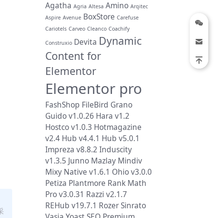
Agatha
Amino
Agria
Altesa
Arqitec
BoxStore
Aspire
Avenue
Carefuse
Cariotels
Carveo
Cleanco
Coachify
Dynamic
Devita
Construxio
Content for
Elementor
Elementor pro
FashShop
FileBird
Grano
Guido v1.0.26
Hara v1.2
Hostco v1.0.3
Hotmagazine
v2.4
Hub v4.4.1
Hub v5.0.1
Impreza v8.8.2
Induscity
v1.3.5
Junno
Mazlay
Mindiv
Mixy
Native v1.6.1
Ohio v3.0.0
Petiza
Plantmore
Rank Math
Pro v3.0.31
Razzi v2.1.7
REHub v19.7.1
Rozer
Sinrato
采
Vasia
Yoast SEO Premium