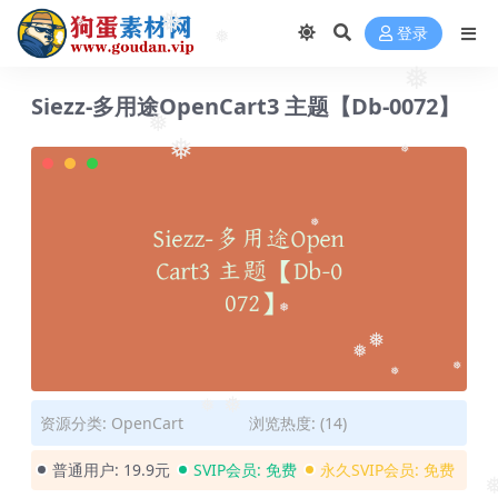
❅
登录
❅
❅
❅
Siezz-多用途OpenCart3 主题【Db-0072】
❅
❅
❅
❅
❅
❅
❅
❅
❅
❅
资源分类:
OpenCart
浏览热度: (14)
❅
普通用户:
19.9元
SVIP会员:
免费
永久SVIP会员:
免费