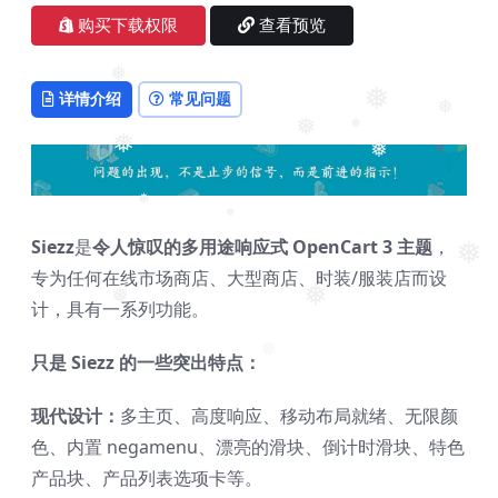
❅
购买下载权限
查看预览
❅
详情介绍
常见问题
❅
❅
❅
❅
❅
❅
❅
❅
Siezz
是
令人惊叹的多用途响应式 OpenCart 3 主题
，
❅
专为任何在线市场商店、大型商店、时装/服装店而设
❅
❅
计，具有一系列功能。
❅
只是 Siezz 的一些突出特点：
现代设计：
多主页、高度响应、移动布局就绪、无限颜
色、内置 negamenu、漂亮的滑块、倒计时滑块、特色
产品块、产品列表选项卡等。