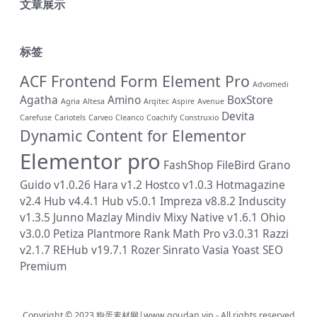
文章展示
标签
ACF Frontend Form Element Pro
Advomedi
Agatha
Amino
BoxStore
Agria
Altesa
Arqitec
Aspire
Avenue
Devita
Carefuse
Cariotels
Carveo
Cleanco
Coachify
Construxio
Dynamic Content for Elementor
Elementor pro
FashShop
FileBird
Grano
Guido v1.0.26
Hara v1.2
Hostco v1.0.3
Hotmagazine
v2.4
Hub v4.4.1
Hub v5.0.1
Impreza v8.8.2
Induscity
v1.3.5
Junno
Mazlay
Mindiv
Mixy
Native v1.6.1
Ohio
v3.0.0
Petiza
Plantmore
Rank Math Pro v3.0.31
Razzi
v2.1.7
REHub v19.7.1
Rozer
Sinrato
Vasia
Yoast SEO
Premium
Copyright © 2023
狗蛋素材网|www.goudan.vip
- All rights reserved