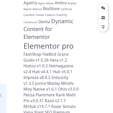
Agatha
Amino
Agria
Altesa
Arqitec
BoxStore
Aspire
Avenue
Carefuse
Cariotels
Carveo
Cleanco
Coachify
Dynamic
Devita
Construxio
Content for
Elementor
Elementor pro
FashShop
FileBird
Grano
Guido v1.0.26
Hara v1.2
Hostco v1.0.3
Hotmagazine
v2.4
Hub v4.4.1
Hub v5.0.1
Impreza v8.8.2
Induscity
v1.3.5
Junno
Mazlay
Mindiv
Mixy
Native v1.6.1
Ohio v3.0.0
Petiza
Plantmore
Rank Math
采
Pro v3.0.31
Razzi v2.1.7
REHub v19.7.1
Rozer
Sinrato
Vasia
Yoast SEO Premium