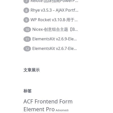
Relote-品牌指南PowerPoint模板【Dc-0076】
7
Rhye v3.5.3 – AJAX Portfolio WordPress 主题【Bi-0049】
8
WP Rocket v3.10.8-用于wordpress速度优化的缓存加速插件【Cd-0019】
9
Nicex-创意组合主题【Be-0092】
10
ElementsKit v2.6.9-Elementor插件【Ab-0161】
11
ElementsKit v2.6.7-Elementor插件【Ab-0162】
12
文章展示
标签
ACF Frontend Form
Element Pro
Advomedi