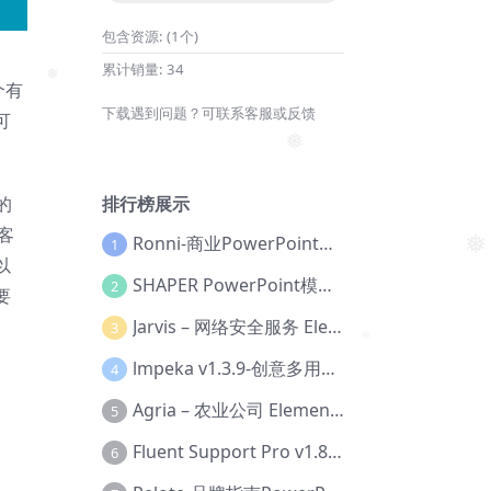
❅
包含资源:
(1个)
累计销量:
34
个有
❅
下载遇到问题？可联系客服或反馈
可
❅
排行榜展示
的
客
Ronni-商业PowerPoint模板【Dc-0077】
1
以
❅
SHAPER PowerPoint模板【Dc-0184】
2
要
Jarvis – 网络安全服务 Elementor 模板套件【Aa-0035】
、
3
❅
lmpeka v1.3.9-创意多用途 WordPress 主题【Be-0064】
4
Agria – 农业公司 Elementor Pro 模板套件【Aa-0003】
5
Fluent Support Pro v1.8.1 – WordPress 支持票务系统【Cc-0041】
6