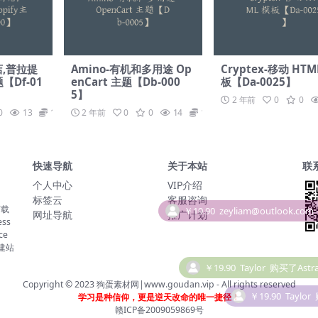
商店,普拉提
Amino-有机和多用途 Op
Cryptex-移动 HTM
【Df-01
enCart 主题【Db-000
板【Da-0025】
5】
2 年前
0
0
0
13
19.9
2 年前
0
0
14
19.9
快速导航
关于本站
联
个人中心
VIP介绍
标签云
客服咨询
下载
网址导航
推广计划
ss
ce
￥19.90
Taylor
购买了Astra
建站
￥19.90
Taylor
Copyright © 2023
狗蛋素材网|www.goudan.vip
- All rights reserved
学习是种信仰，更是逆天改命的唯一捷径！
赣ICP备2009059869号