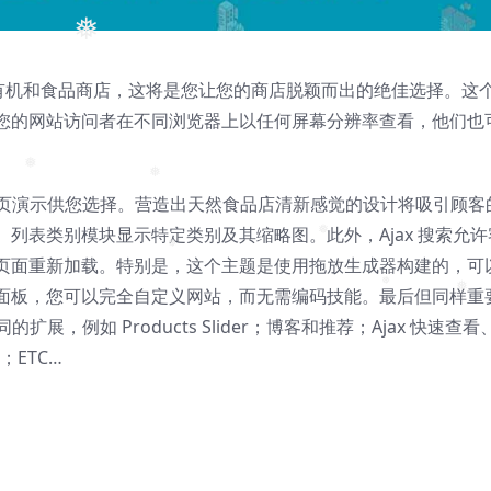
❅
t 主题适用于有机和食品商店，这将是您让您的商店脱颖而出的绝佳选择。这
您的网站访问者在不同浏览器上以任何屏幕分辨率查看，他们也
❅
主页演示供您选择。营造出天然食品店清新感觉的设计将吸引顾客
❅
列表类别模块显示特定类别及其缩略图。此外，Ajax 搜索允许
页面重新加载。特别是，这个主题是使用拖放生成器构建的，可
❅
❅
 控制面板，您可以完全自定义网站，而无需编码技能。最后但同样重
❅
❅
同的扩展，例如 Products Slider；博客和推荐；Ajax 快速查看
；ETC…