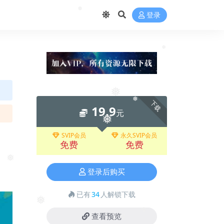
登录
❅
❅
下载
❅
19.9
❅
元
❅
SVIP会员
永久SVIP会员
免费
免费
登录后购买
❅
已有
34
人解锁下载
❅
查看预览
❅