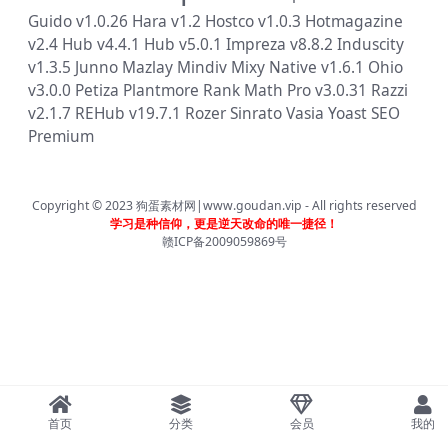
Guido v1.0.26
Hara v1.2
Hostco v1.0.3
Hotmagazine
v2.4
Hub v4.4.1
Hub v5.0.1
Impreza v8.8.2
Induscity
v1.3.5
Junno
Mazlay
Mindiv
Mixy
Native v1.6.1
Ohio
v3.0.0
Petiza
Plantmore
Rank Math Pro v3.0.31
Razzi
v2.1.7
REHub v19.7.1
Rozer
Sinrato
Vasia
Yoast SEO
Premium
Copyright © 2023
狗蛋素材网|www.goudan.vip
- All rights reserved
学习是种信仰，更是逆天改命的唯一捷径！
赣ICP备2009059869号
首页
分类
会员
我的