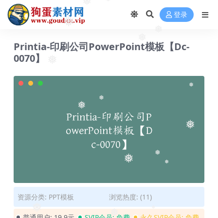
❅
❅
❅
登录
❅
❅
❅
Printia-印刷公司PowerPoint模板【Dc-
0070】
❅
❅
❅
❅
❅
❅
❅
❅
资源分类:
PPT模板
浏览热度: (11)
❅
普通用户:
19.9元
SVIP会员:
免费
永久SVIP会员:
免费
❅