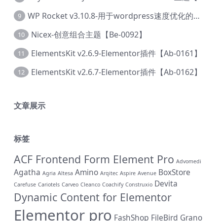
WP Rocket v3.10.8-用于wordpress速度优化的缓存加速插件【Cd-0019】
9
Nicex-创意组合主题【Be-0092】
10
ElementsKit v2.6.9-Elementor插件【Ab-0161】
11
ElementsKit v2.6.7-Elementor插件【Ab-0162】
12
文章展示
标签
ACF Frontend Form Element Pro
Advomedi
Agatha
Amino
BoxStore
Agria
Altesa
Arqitec
Aspire
Avenue
Devita
Carefuse
Cariotels
Carveo
Cleanco
Coachify
Construxio
Dynamic Content for Elementor
Elementor pro
FashShop
FileBird
Grano