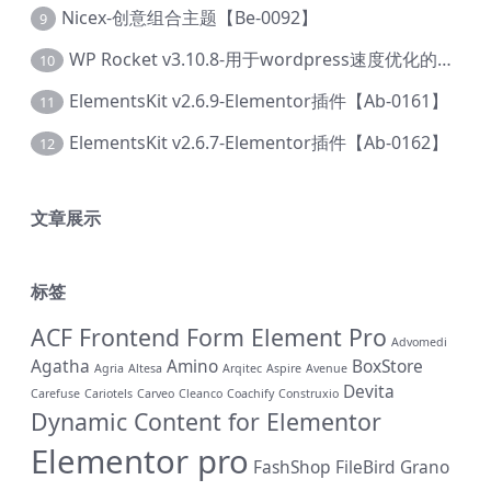
Nicex-创意组合主题【Be-0092】
9
WP Rocket v3.10.8-用于wordpress速度优化的缓存加速插件【Cd-0019】
10
ElementsKit v2.6.9-Elementor插件【Ab-0161】
11
ElementsKit v2.6.7-Elementor插件【Ab-0162】
12
文章展示
标签
ACF Frontend Form Element Pro
Advomedi
Agatha
Amino
BoxStore
Agria
Altesa
Arqitec
Aspire
Avenue
Devita
Carefuse
Cariotels
Carveo
Cleanco
Coachify
Construxio
Dynamic Content for Elementor
Elementor pro
FashShop
FileBird
Grano