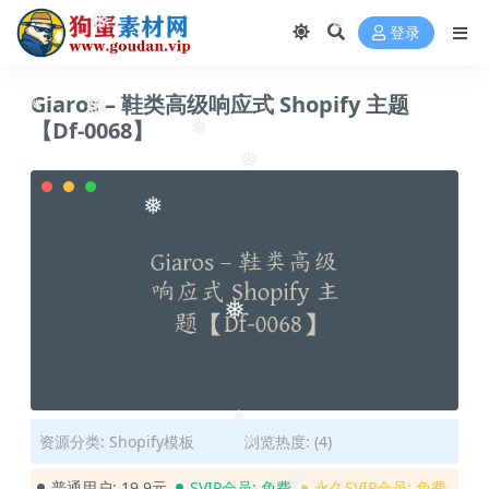
❅
登录
❅
Giaros – 鞋类高级响应式 Shopify 主题
【Df-0068】
❅
❅
❅
❅
❅
❅
资源分类:
Shopify模板
浏览热度: (4)
❅
❅
普通用户:
19.9元
SVIP会员:
免费
永久SVIP会员:
免费