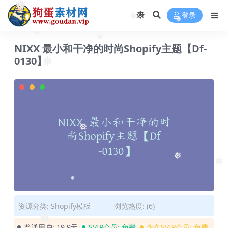
❅
❅
登录
❅
❅
❅
NIXX 最小和干净的时尚Shopify主题【Df-
❅
0130】
❅
❅
❅
❅
❅
资源分类:
Shopify模板
浏览热度: (6)
❅
普通用户:
19.9元
SVIP会员:
免费
永久SVIP会员:
免费