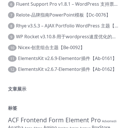
Fluent Support Pro v1.8.1 – WordPress 支持票务系统【Cc-0041】
6
Relote-品牌指南PowerPoint模板【Dc-0076】
7
Rhye v3.5.3 – AJAX Portfolio WordPress 主题【Bi-0049】
8
WP Rocket v3.10.8-用于wordpress速度优化的缓存加速插件【Cd-0019】
9
Nicex-创意组合主题【Be-0092】
10
ElementsKit v2.6.9-Elementor插件【Ab-0161】
11
ElementsKit v2.6.7-Elementor插件【Ab-0162】
12
文章展示
标签
ACF Frontend Form Element Pro
Advomedi
Agatha
Amino
BoxStore
Agria
Altesa
Arqitec
Aspire
Avenue