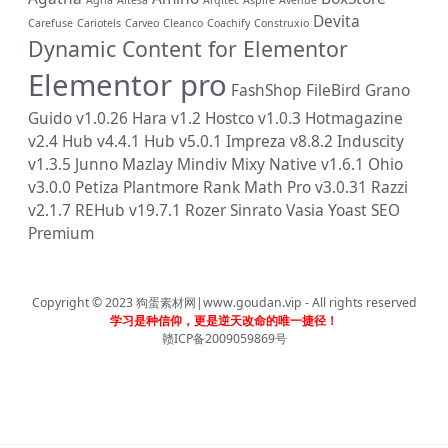
Devita
Carefuse
Cariotels
Carveo
Cleanco
Coachify
Construxio
Dynamic Content for Elementor
Elementor pro
FashShop
FileBird
Grano
Guido v1.0.26
Hara v1.2
Hostco v1.0.3
Hotmagazine
v2.4
Hub v4.4.1
Hub v5.0.1
Impreza v8.8.2
Induscity
v1.3.5
Junno
Mazlay
Mindiv
Mixy
Native v1.6.1
Ohio
v3.0.0
Petiza
Plantmore
Rank Math Pro v3.0.31
Razzi
v2.1.7
REHub v19.7.1
Rozer
Sinrato
Vasia
Yoast SEO
Premium
Copyright © 2023
狗蛋素材网|www.goudan.vip
- All rights reserved
学习是种信仰，更是逆天改命的唯一捷径！
赣ICP备2009059869号
首页
分类
会员
我的