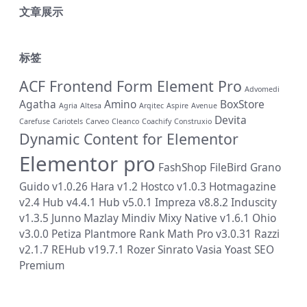
文章展示
标签
ACF Frontend Form Element Pro
Advomedi
Agatha
Amino
BoxStore
Agria
Altesa
Arqitec
Aspire
Avenue
Devita
Carefuse
Cariotels
Carveo
Cleanco
Coachify
Construxio
Dynamic Content for Elementor
Elementor pro
FashShop
FileBird
Grano
Guido v1.0.26
Hara v1.2
Hostco v1.0.3
Hotmagazine
v2.4
Hub v4.4.1
Hub v5.0.1
Impreza v8.8.2
Induscity
v1.3.5
Junno
Mazlay
Mindiv
Mixy
Native v1.6.1
Ohio
v3.0.0
Petiza
Plantmore
Rank Math Pro v3.0.31
Razzi
v2.1.7
REHub v19.7.1
Rozer
Sinrato
Vasia
Yoast SEO
Premium