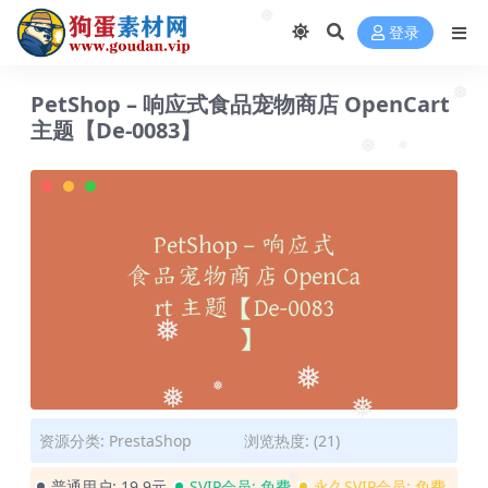
❅
登录
PetShop – 响应式食品宠物商店 OpenCart
❅
主题【De-0083】
❅
❅
❅
❅
❅
❅
❅
资源分类:
PrestaShop
浏览热度: (21)
普通用户:
19.9元
SVIP会员:
免费
永久SVIP会员:
免费