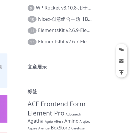
WP Rocket v3.10.8-用于wordpress速度优化的缓存加速插件【Cd-0019】
9
Nicex-创意组合主题【Be-0092】
10
ElementsKit v2.6.9-Elementor插件【Ab-0161】
11
ElementsKit v2.6.7-Elementor插件【Ab-0162】
12
文章展示
采
标签
ACF Frontend Form
Element Pro
Advomedi
Agatha
Amino
Agria
Altesa
Arqitec
BoxStore
Aspire
Avenue
Carefuse