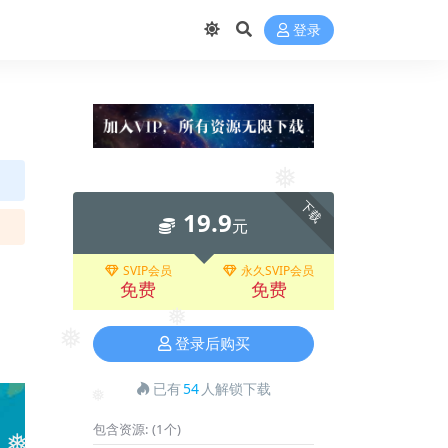
登录
❅
下载
19.9
元
SVIP会员
永久SVIP会员
免费
免费
❅
登录后购买
❅
已有
54
人解锁下载
❅
包含资源:
(1个)