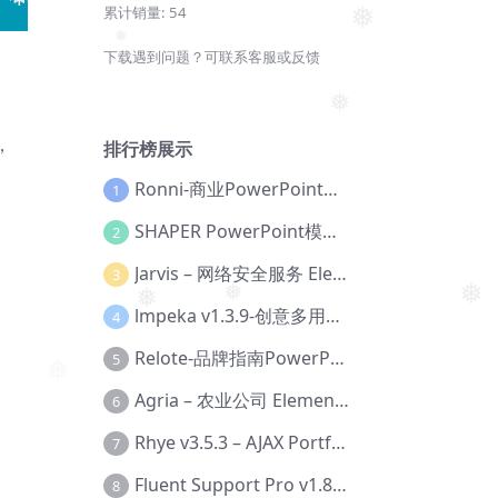
累计销量:
54
❅
❅
下载遇到问题？可联系客服或反馈
❅
❅
，
排行榜展示
Ronni-商业PowerPoint模板【Dc-0077】
1
SHAPER PowerPoint模板【Dc-0184】
2
Jarvis – 网络安全服务 Elementor 模板套件【Aa-0035】
3
❅
❅
❅
lmpeka v1.3.9-创意多用途 WordPress 主题【Be-0064】
4
Relote-品牌指南PowerPoint模板【Dc-0076】
5
❅
Agria – 农业公司 Elementor Pro 模板套件【Aa-0003】
6
Rhye v3.5.3 – AJAX Portfolio WordPress 主题【Bi-0049】
7
Fluent Support Pro v1.8.1 – WordPress 支持票务系统【Cc-0041】
8