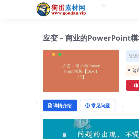
❅
❅
应变 – 商业的PowerPoint模
资源
普
详情介绍
常见问题
❅
❅