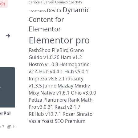
Cariotels
Carveo
Cleanco
Coachify
(
0
)
Dynamic
Devita
Construxio
Content for
Elementor
Elementor pro
册
FashShop
FileBird
Grano
Guido v1.0.26
Hara v1.2
Hostco v1.0.3
Hotmagazine
v2.4
Hub v4.4.1
Hub v5.0.1
Impreza v8.8.2
Induscity
v1.3.5
Junno
Mazlay
Mindiv
Mixy
Native v1.6.1
Ohio v3.0.0
Petiza
Plantmore
Rank Math
Pro v3.0.31
Razzi v2.1.7
rPoi
REHub v19.7.1
Rozer
Sinrato
】
Vasia
Yoast SEO Premium
7
19.9