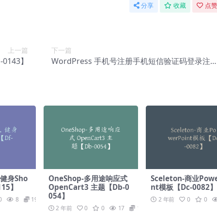
分享
收藏
点赞
上一篇
下一篇
0143】
WordPress 手机号注册手机短信验证码登录注
插件 – Digits v7.9.2.2【Cf-0022】
，健身Sho
OneShop-多用途响应式
Sceleton-商业Powe
115】
OpenCart3 主题【Db-0
nt模板【Dc-0082
054】
0
8
19.9
2 年前
0
0
2 年前
0
0
17
19.9