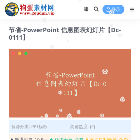
❅
登录
❅
❅
❅
节省-PowerPoint 信息图表幻灯片【Dc-
0111】
❅
❅
❅
❅
❅
❅
❅
❅
❅
❅
❅
❅
❅
❅
资源分类:
PPT模板
浏览热度: (4)
❅
普通用户:
19.9元
SVIP会员:
免费
永久SVIP会员:
免费