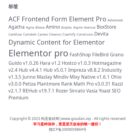
标签
ACF Frontend Form Element Pro
Advomedi
Agatha
Amino
BoxStore
Agria
Altesa
Arqitec
Aspire
Avenue
Devita
Carefuse
Cariotels
Carveo
Cleanco
Coachify
Construxio
Dynamic Content for Elementor
Elementor pro
FashShop
FileBird
Grano
Guido v1.0.26
Hara v1.2
Hostco v1.0.3
Hotmagazine
v2.4
Hub v4.4.1
Hub v5.0.1
Impreza v8.8.2
Induscity
v1.3.5
Junno
Mazlay
Mindiv
Mixy
Native v1.6.1
Ohio
v3.0.0
Petiza
Plantmore
Rank Math Pro v3.0.31
Razzi
v2.1.7
REHub v19.7.1
Rozer
Sinrato
Vasia
Yoast SEO
Premium
Copyright © 2023
狗蛋素材网|www.goudan.vip
- All rights reserved
学习是种信仰，更是逆天改命的唯一捷径！
赣ICP备2009059869号