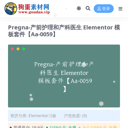
❅
登录
❅
❅
❅
Pregna-产前护理和产科医生 Elementor 模
板套件【Aa-0059】
❅
❅
❅
❅
❅
❅
❅
资源分类:
Elementor模板
浏览热度: (9)
❅
❅
❅
❅
普通用户:
19.9元
SVIP会员:
免费
永久SVIP会员:
免费