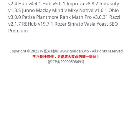
v2.4
Hub v4.4.1
Hub v5.0.1
Impreza v8.8.2
Induscity
v1.3.5
Junno
Mazlay
Mindiv
Mixy
Native v1.6.1
Ohio
v3.0.0
Petiza
Plantmore
Rank Math Pro v3.0.31
Razzi
v2.1.7
REHub v19.7.1
Rozer
Sinrato
Vasia
Yoast SEO
Premium
Copyright © 2023
狗蛋素材网|www.goudan.vip
- All rights reserved
学习是种信仰，更是逆天改命的唯一捷径！
赣ICP备2009059869号