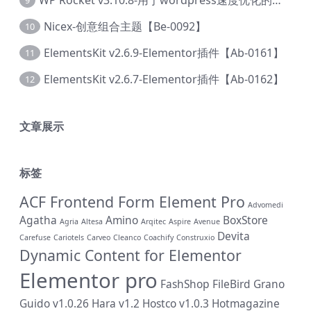
9
Nicex-创意组合主题【Be-0092】
10
ElementsKit v2.6.9-Elementor插件【Ab-0161】
11
ElementsKit v2.6.7-Elementor插件【Ab-0162】
12
文章展示
标签
ACF Frontend Form Element Pro
Advomedi
Agatha
Amino
BoxStore
Agria
Altesa
Arqitec
Aspire
Avenue
Devita
Carefuse
Cariotels
Carveo
Cleanco
Coachify
Construxio
Dynamic Content for Elementor
Elementor pro
FashShop
FileBird
Grano
Guido v1.0.26
Hara v1.2
Hostco v1.0.3
Hotmagazine