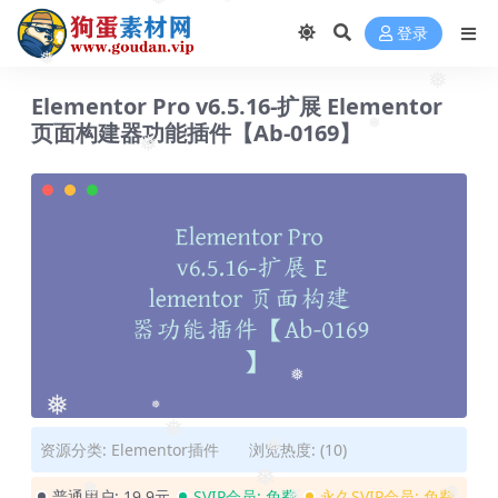
❅
❅
❅
登录
❅
Elementor Pro v6.5.16-扩展 Elementor
❅
页面构建器功能插件【Ab-0169】
❅
❅
❅
❅
❅
❅
资源分类:
Elementor插件
浏览热度: (10)
❅
普通用户:
19.9元
SVIP会员:
免费
永久SVIP会员:
免费