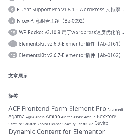
Fluent Support Pro v1.8.1 – WordPress 支持票务系统【Cc-0041】
8
Nicex-创意组合主题【Be-0092】
9
WP Rocket v3.10.8-用于wordpress速度优化的缓存加速插件【Cd-0019】
10
ElementsKit v2.6.9-Elementor插件【Ab-0161】
11
ElementsKit v2.6.7-Elementor插件【Ab-0162】
12
文章展示
标签
ACF Frontend Form Element Pro
Advomedi
Agatha
Amino
BoxStore
Agria
Altesa
Arqitec
Aspire
Avenue
Devita
Carefuse
Cariotels
Carveo
Cleanco
Coachify
Construxio
Dynamic Content for Elementor