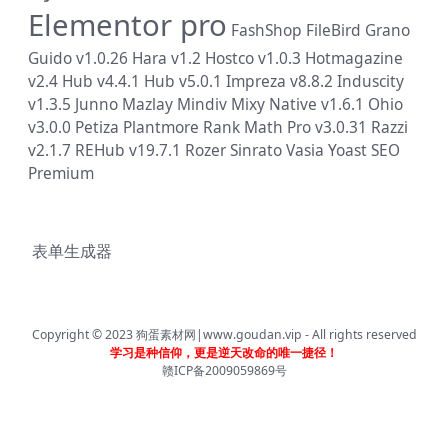
Elementor pro
FashShop
FileBird
Grano
Guido v1.0.26
Hara v1.2
Hostco v1.0.3
Hotmagazine
v2.4
Hub v4.4.1
Hub v5.0.1
Impreza v8.8.2
Induscity
v1.3.5
Junno
Mazlay
Mindiv
Mixy
Native v1.6.1
Ohio
v3.0.0
Petiza
Plantmore
Rank Math Pro v3.0.31
Razzi
v2.1.7
REHub v19.7.1
Rozer
Sinrato
Vasia
Yoast SEO
Premium
表单生成器
Copyright © 2023
狗蛋素材网|www.goudan.vip
- All rights reserved
学习是种信仰，更是逆天改命的唯一捷径！
赣ICP备2009059869号
首页
分类
会员
我的