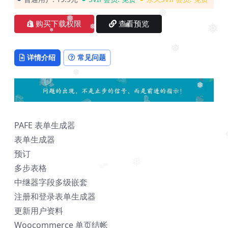
❅
❅
❅
❅
❅
购买下载权限
查看预览
❅
❅
❅
❅
❅
详情介绍
常见问题
❅
❅
❅
PAFE 表单生成器
表单生成器
❅
❅
预订
多步表格
❅
❅
❅
中继器字段多级嵌套
注册和登录表单生成器
更新用户资料
Woocommerce 单页结帐