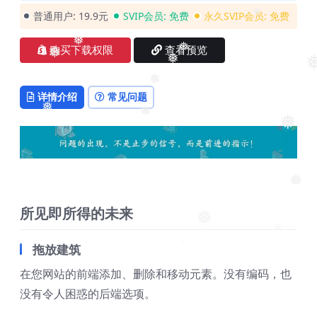
普通用户:
19.9元
SVIP会员:
免费
永久SVIP会员:
免费
❅
购买下载权限
查看预览
❅
❅
❅
❅
❅
❅
详情介绍
常见问题
❅
❅
❅
❅
所见即所得的未来
❅
❅
拖放建筑
在您网站的前端添加、删除和移动元素。没有编码，也
没有令人困惑的后端选项。