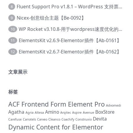
Fluent Support Pro v1.8.1 – WordPress 支持票务系统【Cc-0041】
8
Nicex-创意组合主题【Be-0092】
9
WP Rocket v3.10.8-用于wordpress速度优化的缓存加速插件【Cd-0019】
10
ElementsKit v2.6.9-Elementor插件【Ab-0161】
11
ElementsKit v2.6.7-Elementor插件【Ab-0162】
12
文章展示
标签
ACF Frontend Form Element Pro
Advomedi
Agatha
Amino
BoxStore
Agria
Altesa
Arqitec
Aspire
Avenue
Devita
Carefuse
Cariotels
Carveo
Cleanco
Coachify
Construxio
Dynamic Content for Elementor