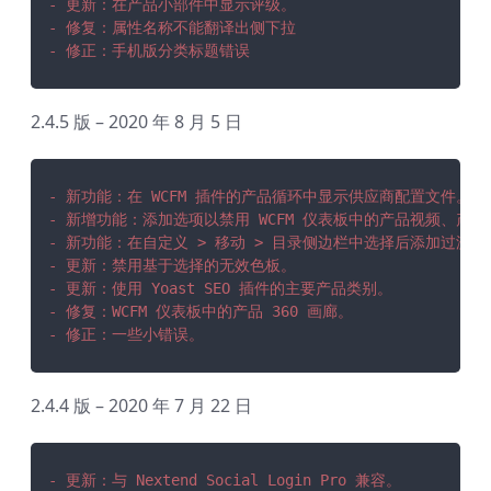
- 更新：在产品小部件中显示评级。
- 修复：属性名称不能翻译出侧下拉
- 修正：手机版分类标题错误
2.4.5 版 – 2020 年 8 月 5 日
- 新功能：在 WCFM 插件的产品循环中显示供应商配置文件。
- 新增功能：添加选项以禁用 WCFM 仪表板中的产品视频、产品
- 新功能：在自定义 > 移动 > 目录侧边栏中选择后添加过滤
- 更新：禁用基于选择的无效色板。
- 更新：使用 Yoast SEO 插件的主要产品类别。
- 修复：WCFM 仪表板中的产品 360 画廊。
- 修正：一些小错误。
2.4.4 版 – 2020 年 7 月 22 日
- 更新：与 Nextend Social Login Pro 兼容。