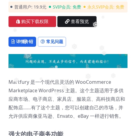
❅
❅
普通用户:
19.9元
SVIP会员:
免费
永久SVIP会员:
免费
❅
❅
购买下载权限
查看预览
❅
❅
详情介绍
常见问题
❅
❅
❅
❅
❅
❅
Martfury 是一个现代且灵活的 WooCommerce
❅
Marketplace WordPress 主题。这个主题适用于多供
❅
❅
❅
应商市场、电子商店、家具店、服装店、高科技商店和
❅
❅
配饰店……有了这个主题，您可以创建自己的市场，并
允许供应商像亚马逊、Envato、eBay 一样进行销售。
强大的电子商务功能