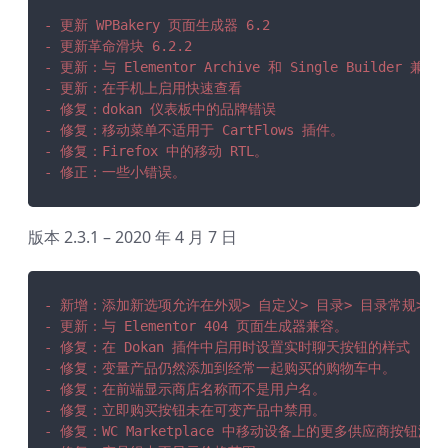
- 更新 WPBakery 页面生成器 6.2
- 更新革命滑块 6.2.2
- 更新：与 Elementor Archive 和 Single Builder 兼容
- 更新：在手机上启用快速查看
- 修复：dokan 仪表板中的品牌错误
- 修复：移动菜单不适用于 CartFlows 插件。
- 修复：Firefox 中的移动 RTL。
- 修正：一些小错误。
版本 2.3.1 – 2020 年 4 月 7 日
- 新增：添加新选项允许在外观> 自定义> 目录> 目录常规>
- 更新：与 Elementor 404 页面生成器兼容。
- 修复：在 Dokan 插件中启用时设置实时聊天按钮的样式
- 修复：变量产品仍然添加到经常一起购买的购物车中。
- 修复：在前端显示商店名称而不是用户名。
- 修复：立即购买按钮未在可变产品中禁用。
- 修复：WC Marketplace 中移动设备上的更多供应商按钮滚