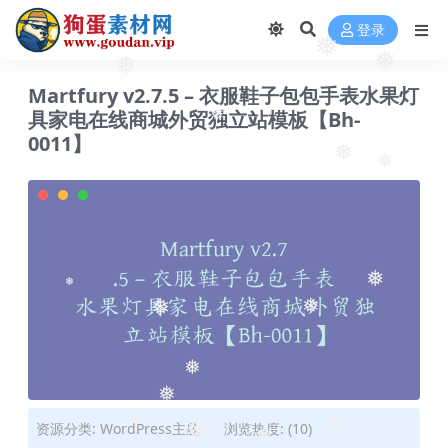
登录
❅
Martfury v2.7.5 – 衣服鞋子包包手表水果灯
❅
具家电在线商城外贸独立站模板【Bh-
❅
0011】
❅
❅
❅
❅
❅
❅
❅
❅
资源分类:
WordPress主题
浏览热度: (10)
❅