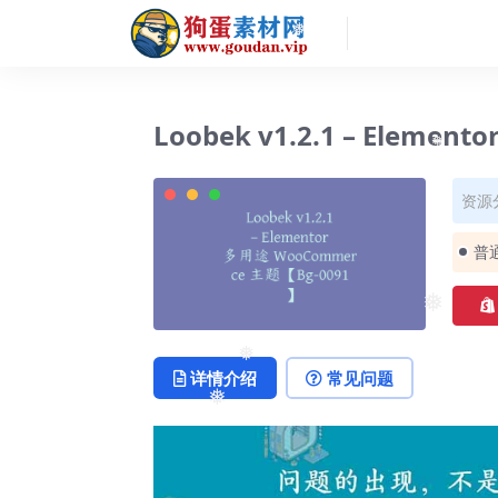
❅
❅
Loobek v1.2.1 – Eleme
❅
资源
普
❅
详情介绍
常见问题
❅
❅