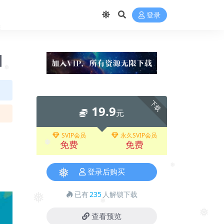
❅
登录
❅
1】
❅
❅
下载
19.9
元
SVIP会员
永久SVIP会员
免费
免费
❅
登录后购买
❅
❅
已有
235
人解锁下载
❅
❅
查看预览
❅