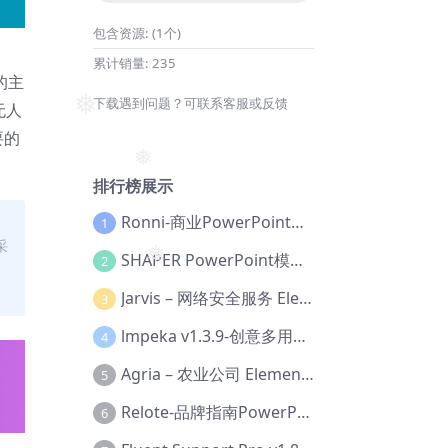
包含资源:
(1个)
累计销量:
235
的主
下载遇到问题？可联系客服或反馈
无人
❅
要的
❅
排行榜展示
Ronni-商业PowerPoint模板【Dc-0077】
1
采
SHAPER PowerPoint模板【Dc-0184】
2
❅
Jarvis – 网络安全服务 Elementor 模板套件【Aa-0035】
3
lmpeka v1.3.9-创意多用途 WordPress 主题【Be-0064】
4
Agria – 农业公司 Elementor Pro 模板套件【Aa-0003】
5
Relote-品牌指南PowerPoint模板【Dc-0076】
6