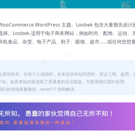
oCommerce WordPress 主题。Loobek 包含大量预先设计
择。Loobek 适用于电子商务网站，例如时尚、配饰、运动、
❅
有机食品、杂货、电子产品、鞋子、眼镜、超市……或任何您想
❅
❅
本站原创发布。任何个人或组织，在未征得本站同意时，禁止复制、盗用、
❅
平台。如若本站内容侵犯了原著者的合法权益，可联系我们进行处理。
们的在线客服微信：wixx517 协助解决。