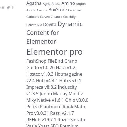
Agatha
Amino
Agria
Altesa
Arqitec
6
19.9
BoxStore
Aspire
Avenue
Carefuse
Cariotels
Carveo
Cleanco
Coachify
Dynamic
Devita
Construxio
Content for
Elementor
Elementor pro
FashShop
FileBird
Grano
Guido v1.0.26
Hara v1.2
Hostco v1.0.3
Hotmagazine
v2.4
Hub v4.4.1
Hub v5.0.1
Impreza v8.8.2
Induscity
v1.3.5
Junno
Mazlay
Mindiv
Mixy
Native v1.6.1
Ohio v3.0.0
Petiza
Plantmore
Rank Math
Pro v3.0.31
Razzi v2.1.7
REHub v19.7.1
Rozer
Sinrato
Vasia
Yoast SEO Premium