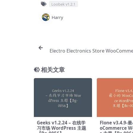
Loobek v1.2.1
Harry
Electro Electronics Store WooComme
me v3.3.9-电子商店【Bc
相关文章
Geeks v1.2.24 – 在线学
Flone v3.4.9
习市场 WordPress 主题
oCommerce W