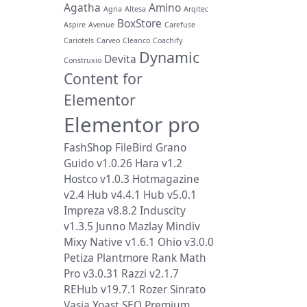
Agatha
Amino
Agria
Altesa
Arqitec
BoxStore
Aspire
Avenue
Carefuse
Cariotels
Carveo
Cleanco
Coachify
Dynamic
Devita
Construxio
Content for
Elementor
Elementor pro
FashShop
FileBird
Grano
Guido v1.0.26
Hara v1.2
Hostco v1.0.3
Hotmagazine
v2.4
Hub v4.4.1
Hub v5.0.1
Impreza v8.8.2
Induscity
v1.3.5
Junno
Mazlay
Mindiv
Mixy
Native v1.6.1
Ohio v3.0.0
Petiza
Plantmore
Rank Math
Pro v3.0.31
Razzi v2.1.7
REHub v19.7.1
Rozer
Sinrato
Vasia
Yoast SEO Premium