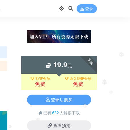
登录
❅
下载
19.9
元
❅
SVIP会员
永久SVIP会员
免费
免费
❅
登录后购买
❅
已有
632
人解锁下载
❅
❅
查看预览