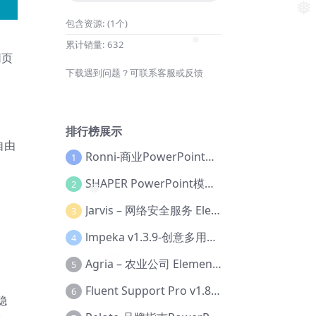
❅
包含资源:
(1个)
❅
❅
累计销量:
632
网页
下载遇到问题？可联系客服或反馈
❅
排行榜展示
自由
Ronni-商业PowerPoint模板【Dc-0077】
1
SHAPER PowerPoint模板【Dc-0184】
2
Jarvis – 网络安全服务 Elementor 模板套件【Aa-0035】
3
❅
lmpeka v1.3.9-创意多用途 WordPress 主题【Be-0064】
4
Agria – 农业公司 Elementor Pro 模板套件【Aa-0003】
5
Fluent Support Pro v1.8.1 – WordPress 支持票务系统【Cc-0041】
6
稳