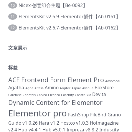
Nicex-创意组合主题【Be-0092】
10
ElementsKit v2.6.9-Elementor插件【Ab-0161】
11
ElementsKit v2.6.7-Elementor插件【Ab-0162】
12
文章展示
标签
ACF Frontend Form Element Pro
Advomedi
Agatha
Amino
BoxStore
Agria
Altesa
Arqitec
Aspire
Avenue
Devita
Carefuse
Cariotels
Carveo
Cleanco
Coachify
Construxio
Dynamic Content for Elementor
Elementor pro
FashShop
FileBird
Grano
Guido v1.0.26
Hara v1.2
Hostco v1.0.3
Hotmagazine
v2.4
Hub v4.4.1
Hub v5.0.1
Impreza v8.8.2
Induscity