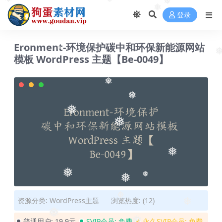
❅
❅
❅
❅
❅
登录
Eronment-环境保护碳中和环保新能源网站
❅
模板 WordPress 主题【Be-0049】
❅
❅
❅
❅
❅
❅
❅
❅
❅
资源分类:
WordPress主题
浏览热度: (12)
❅
普通用户:
19.9元
SVIP会员:
免费
永久SVIP会员:
免费