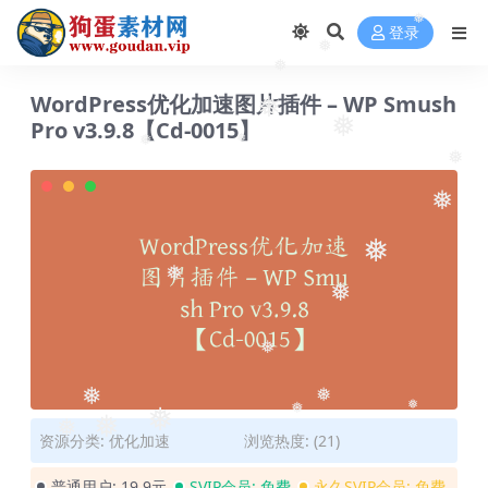
❅
登录
❅
❅
❅
WordPress优化加速图片插件 – WP Smush
Pro v3.9.8【Cd-0015】
❅
❅
❅
❅
❅
❅
❅
❅
❅
❅
❅
❅
❅
❅
❅
❅
资源分类:
优化加速
浏览热度: (21)
❅
普通用户:
19.9元
SVIP会员:
免费
永久SVIP会员:
免费