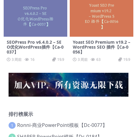
SEOPress Pro v6.4.0.2 – SE
Yoast SEO Premium v​​19.2 –
O优化WordPress插件【Ca-0
WordPress SEO 插件【Ca-0
037】
056】
3 周前
16
19.9
3 周前
63
19.9
排行榜展示
Ronni-商业PowerPoint模板【Dc-0077】
1
SHAPER PowerPoint模板【Dc-0184】
2