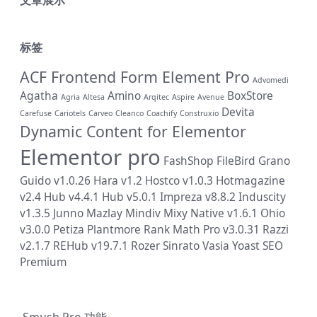
标签
ACF Frontend Form Element Pro
Advomedi
Agatha
Amino
BoxStore
Agria
Altesa
Arqitec
Aspire
Avenue
Devita
Carefuse
Cariotels
Carveo
Cleanco
Coachify
Construxio
Dynamic Content for Elementor
Elementor pro
FashShop
FileBird
Grano
Guido v1.0.26
Hara v1.2
Hostco v1.0.3
Hotmagazine
v2.4
Hub v4.4.1
Hub v5.0.1
Impreza v8.8.2
Induscity
v1.3.5
Junno
Mazlay
Mindiv
Mixy
Native v1.6.1
Ohio
v3.0.0
Petiza
Plantmore
Rank Math Pro v3.0.31
Razzi
v2.1.7
REHub v19.7.1
Rozer
Sinrato
Vasia
Yoast SEO
Premium
Smush Pro 功能