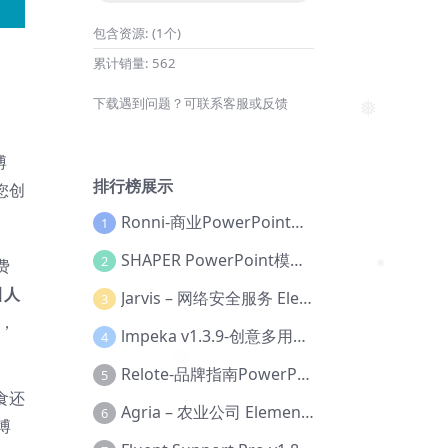
包含资源:
(1个)
累计销量:
562
下载遇到问题？可联系客服或反馈
博
❅
排行榜展示
您创
Ronni-商业PowerPoint模板【Dc-0077】
1
SHAPER PowerPoint模板【Dc-0184】
2
费
引人
Jarvis – 网络安全服务 Elementor 模板套件【Aa-0035】
3
❅
具，
lmpeka v1.3.9-创意多用途 WordPress 主题【Be-0064】
4
❅
Relote-品牌指南PowerPoint模板【Dc-0076】
5
食还
Agria – 农业公司 Elementor Pro 模板套件【Aa-0003】
6
博