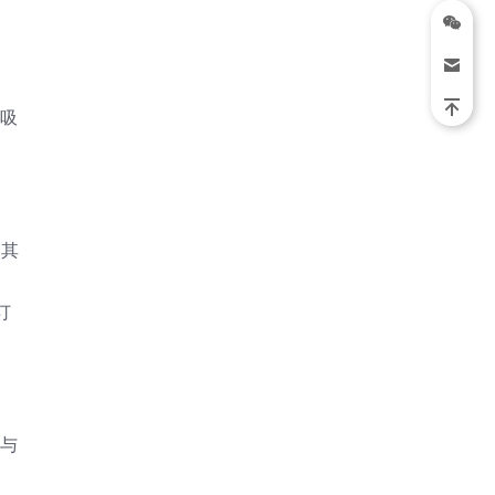
。
而吸
高其
订
地与