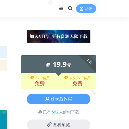
登录
❅
❅
下载
19.9
元
SVIP会员
永久SVIP会员
免费
免费
登录后购买
❅
已有
562
人解锁下载
查看预览