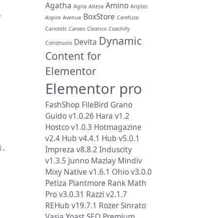
Agatha
Amino
Agria
Altesa
Arqitec
。
BoxStore
Aspire
Avenue
Carefuse
Cariotels
Carveo
Cleanco
Coachify
Dynamic
Devita
Construxio
Content for
Elementor
Elementor pro
FashShop
FileBird
Grano
Guido v1.0.26
Hara v1.2
Hostco v1.0.3
Hotmagazine
v2.4
Hub v4.4.1
Hub v5.0.1
击。
Impreza v8.8.2
Induscity
v1.3.5
Junno
Mazlay
Mindiv
Mixy
Native v1.6.1
Ohio v3.0.0
Petiza
Plantmore
Rank Math
Pro v3.0.31
Razzi v2.1.7
REHub v19.7.1
Rozer
Sinrato
Vasia
Yoast SEO Premium